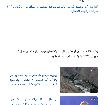
رشد 78 درصدی فروش ریالی شرکت‌های بورسی از ابتدای سال /
فروش 293 شرکت در تیرماه افت کرد
بهبود برخی شاخص‌ها به معنای حل
بحران آب نیست / کماکان یک‌سوم
ظرفیت مخازن کشور خالی است + جدول
در سال 1404 روزانه بیش از 15 هزار
میلیارد تومان خلق پول داشته‌ایم! / با