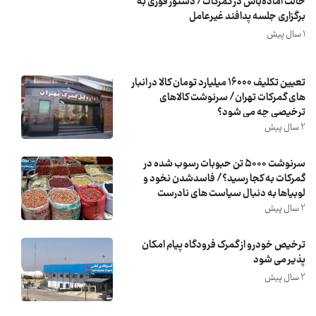
حالت آماده‌باش در گمرکات/ دستور فوری به
برگزاری جلسه پدافند غیرعامل
1 سال پیش
تعیین تکلیف 16000 میلیارد تومان کالا در انبار
های گمرکات تهران/ سرنوشت کالاهای
ترخیصی چه می شود؟
2 سال پیش
سرنوشت ۵۰۰۰ تن حبوبات رسوب شده در
گمرکات به کجا رسید؟/ فاسدشدن نخود و
لوبیاها به دنبال سیاست های نادرست
گمرکی
2 سال پیش
ترخیص خودرو از گمرک فرودگاه پیام امکان
پذیر می شود
2 سال پیش