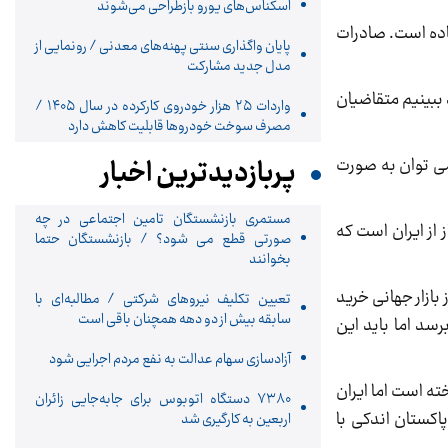
اسکناس‌های یورو بازطراحی می‌شوند
 نیست گفت: در حال حاضر 600 کیلومتر خط لوله آماده است. صادرات
پایان واگذاری‌ سنتی پهنه‌های معدنی / رونمایی از
مدل جدید مشارکت
د ببینیم متقاضیان
واردات ۲۵ هزار خودروی کارکرده در سال ۱۴۰۵ /
مصرف سوخت خودرو‌ها قابلیت کاهش دارد
یون متر مکعب می رسد گفت:‌نمی توان به صورت
پربازدیدترین اخبار
مستمری بازنشستگان تامین اجتماعی در چه
 از ایران است که
صورتی قطع می شود؟ / بازنشستگان حتما
بخوانند
بازار جهانی خرید
تعیین تکلیف نیروهای شرکتی / مطالبه‌ای با
سابقه بیش از دو دهه همچنان باقی است
رسد اما باید این
آزادسازی سهام عدالت به نفع مردم اجرایی شود
خته است اما ایران
۷۳۸۰ دستگاه اتوبوس برای جابه‌جایی زائران
 شده است اما رفتار پاکستان اندکی با
اربعین به‌ کارگیری شد