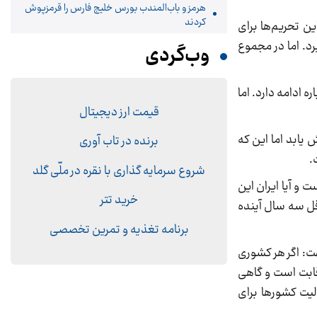
هرمز و باب‌المندب بورس خلیج فارس را قرمزپوش
کردند
ین تحریم‌ها برای
د. اما در مجموع
وب‌گردی
 ادامه دارد. اما
قیمت ارز دیجیتال
میزان مصرف گاز اروپا افزایش یابد اما این که
برنده در تاب آوری
.
شروع سرمایه گذاری با نقره در ملّی گلد
 و آیا ایران این
خرید تتر
اقل سه سال آینده
برنامه تغذیه و تمرین تخصصی
فت: اگر هر کشوری
رقابت است و گاهی
الیت کشورها برای