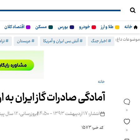
خانه
طلا و ارز
خودرو
بورس
مسکن
اقتصاد کلان
موضوعات داغ:
# اخبار جنگ
# آتش بس ایران و آمریکا
# عربستان
# ترا
خانه
آمادگی صادرات گاز ایران به ار
0
انتشار: 17 اردیبهشت 1393 - 14:50
|
بروزرسانی: 12 سال پیش
کد خبر: 1573
0