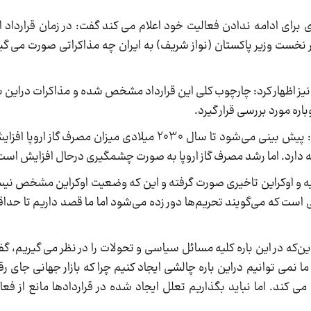
‌ای برای ادامه ندادن فعالیت خود اعلام می کند گفت: در زمان قرارداد ا
 نخست وزیر پاکستان (نواز شریف) به ایران چه مذاکراتی صورت می گیر
نیز اظهار کرد: چارچوب کلی این قرارداد مشخص شده و مذاکرات دراین باره
اره مورد بررسی قرار گیرد.
وی درباره میزان دقیق صادرات گاز ایران به اروپا گفت: پیش بینی می‌شود تا سال 2030 میلادی 
 دارد. اما رشد مصرف گاز اروپا به صورت چشمگیری درحال افزایش است
سیه و اوکراین تاخیری صورت گرفته و این که وضعیت اوکراین مشخص نیست
خی است که می‌گویند تحریم‌ها دور زده می‌شود اما ما قصد داریم تا حد
 این‌که در این باره کلیه مسائل سیاسی و تحولات را در نظر می گیریم، گ
ا نمی توانیم دراین باره چالشی ایجاد کنیم چرا که بازار جهانی جای 
می کند. اما نباید بگذاریم تعلل ایجاد شده در قراردادها مانع از فع