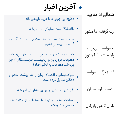
آخرین اخبار
ا آزادگان شمالی ادامه پیدا
دلارزدایی چینی‌ها با خرید تاریخی طلا
پالایشگاه نفت اسلواکی منفجر شد
رت گرفته اما هنوز
بدهی ۱۵۰ میلیارد متر مکعبی صنعت آب به
آب‌های زیرزمینی کشور
 بخواهد می‌تواند
خبر مهم تامین‌اجتماعی درباره زمان پرداخت
اهم شد اما هنوز
معوقات فروردین و اردیبهشت بازنشستگان / چرا
پرداخت معوقات به تاخیر افتاد؟
ه از ترکیه خواهد
شوک‌درمانی، اقتصاد ایران را به بهشت مافیا و
دلالان تبدیل کرده است
 مسیر ارمنستان،
افزایش تصاعدی بهای برق کشاورزی لغو شد
عملیات جدید هکرها با استفاده از تکنیک‌های
داث 640 کیلومتر خط لوله جدید از دهلران تا مرز بازرگان
قدیمی هک و اخاذی