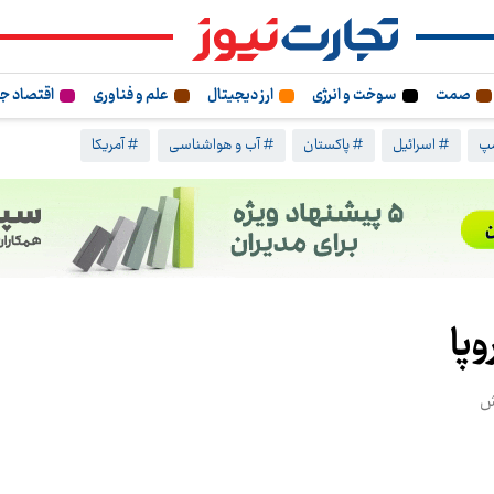
صمت
سوخت و انرژی
ارز دیجیتال
علم و فناوری
اقتصاد ج
مپ
# اسرائیل
# پاکستان
# آب و هواشناسی
# آمریکا
وپا