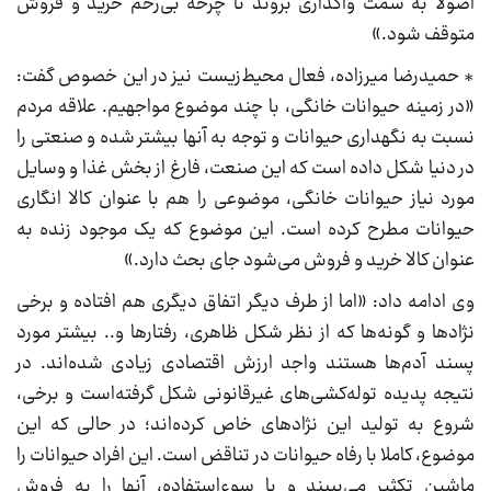
اصولا به سمت واگذاری بروند تا چرخه بی‌رحم خرید و فروش
متوقف شود.»
* حمیدرضا میرزاده، فعال محیط‌زیست نیز در این خصوص گفت:
«در زمینه حیوانات خانگی، با چند موضوع مواجهیم. علاقه مردم
نسبت به نگهداری حیوانات و توجه به آنها بیشتر شده و صنعتی را
در دنیا شکل داده است که این صنعت، فارغ از بخش غذا و وسایل
مورد نیاز حیوانات خانگی، موضوعی را هم با عنوان کالا انگاری
حیوانات مطرح کرده است. این موضوع که یک موجود زنده به
عنوان کالا خرید و فروش می‌شود جای بحث دارد.»
وی ادامه داد: «اما از طرف دیگر اتفاق دیگری هم افتاده و برخی
نژادها و گونه‌ها که از نظر شکل ظاهری، رفتارها و.. بیشتر مورد
پسند آدم‌ها هستند واجد ارزش اقتصادی زیادی شده‌اند. در
نتیجه پدیده توله‌کشی‌های غیرقانونی شکل گرفته‌است و برخی،
شروع به تولید این نژادهای خاص کرده‌اند؛ در حالی که این
موضوع، کاملا با رفاه حیوانات در تناقض است. این افراد حیوانات را
ماشین تکثیر می‌بییند و با سوء‌استفاده، آنها را به فروش