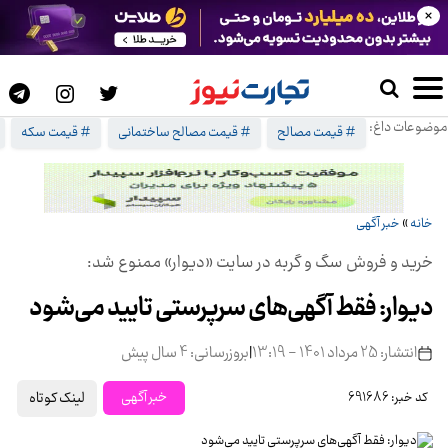
×
موضوعات داغ:
# قیمت مصالح
# قیمت مصالح ساختمانی
# قیمت سکه
خانه
»
خبر آگهی
خرید و فروش سگ و گربه در سایت «دیوار» ممنوع شد:
دیوار: فقط آگهی‌های سرپرستی تایید می‌شود
انتشار: 25 مرداد 1401 - 13:19
|
بروزرسانی: 4 سال پیش
لینک کوتاه
خبر آگهی
کد خبر: 691686