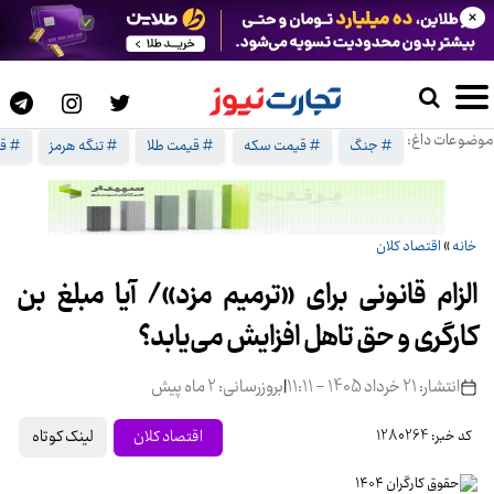
×
موضوعات داغ:
# جنگ
# قیمت سکه
# قیمت طلا
# تنگه هرمز
# ق
خانه
»
اقتصاد کلان
الزام قانونی برای «ترمیم مزد»/ آیا مبلغ بن
کارگری و حق تاهل افزایش می‌یابد؟
انتشار: 21 خرداد 1405 - 11:11
|
بروزرسانی: 2 ماه پیش
لینک کوتاه
اقتصاد کلان
کد خبر: 1280264