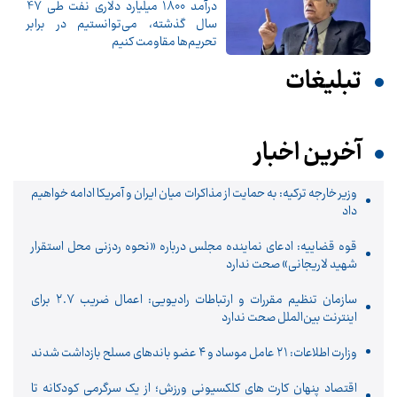
درآمد 1800 میلیارد دلاری نفت طی 47
سال گذشته، می‌توانستیم در برابر
تحریم‌ها مقاومت کنیم
تبلیغات
آخرین اخبار
وزیر خارجه ترکیه: به حمایت از مذاکرات میان ایران و آمریکا ادامه خواهیم
داد
قوه قضاییه: ادعای نماینده مجلس درباره «نحوه ردزنی محل استقرار
شهید لاریجانی» صحت ندارد
سازمان تنظیم مقررات و ارتباطات رادیویی: اعمال ضریب ۲.۷ برای
اینترنت بین‌الملل صحت ندارد
وزارت اطلاعات: ۲۱ عامل موساد و ۴ عضو باندهای مسلح بازداشت شدند
اقتصاد پنهان کارت های کلکسیونی ورزش؛ از یک سرگرمی کودکانه تا