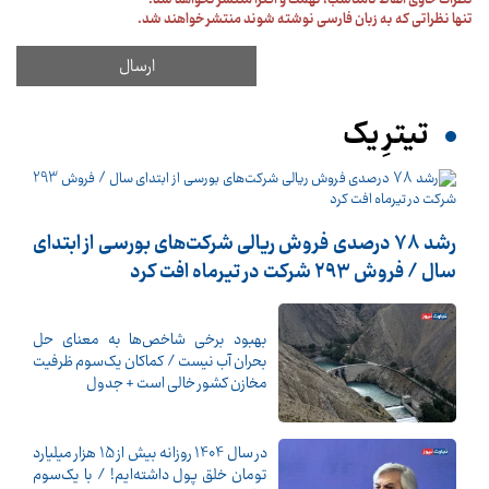
نظرات حاوی الفاظ نامناسب، تهمت و افترا منتشر نخواهد شد.
تنها نظراتی که به زبان فارسی نوشته شوند منتشر خواهند شد.
تیترِ یک
رشد 78 درصدی فروش ریالی شرکت‌های بورسی از ابتدای
سال / فروش 293 شرکت در تیرماه افت کرد
بهبود برخی شاخص‌ها به معنای حل
بحران آب نیست / کماکان یک‌سوم ظرفیت
مخازن کشور خالی است + جدول
در سال 1404 روزانه بیش از 15 هزار میلیارد
تومان خلق پول داشته‌ایم! / با یک‌سوم