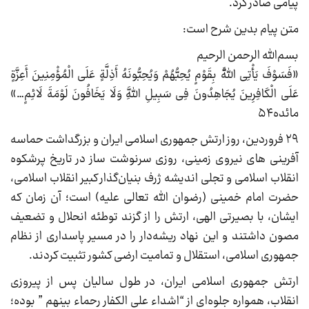
پیامی صادر کرد.
متن پیام بدین شرح است:
بسم‌الله الرحمن الرحیم
«فَسَوْفَ یَأْتِی اللَّهُ بِقَوْمٍ یُحِبُّهُمْ وَیُحِبُّونَهُ أَذِلَّةٍ عَلَی الْمُؤْمِنِینَ أَعِزَّةٍ
عَلَی الْکَافِرِینَ یُجَاهِدُونَ فِی سَبِیلِ اللَّهِ وَلَا یَخَافُونَ لَوْمَةَ لَائِمٍ…»
مائده۵۴
۲۹ فروردین‌، روز ارتش جمهوری اسلامی ایران و بزرگداشت حماسه
آفرینی های نیروی زمینی، روزی سرنوشت ساز در تاریخ پرشکوه
انقلاب اسلامی و تجلی اندیشه ژرف‌ بنیان‌گذار کبیر انقلاب اسلامی،
حضرت امام خمینی (رضوان الله تعالی علیه) است؛ آن زمان که
ایشان، با بصیرتی الهی، ارتش را از گزند توطئه انحلال و تضعیف
مصون داشتند و این نهاد ریشه‌دار را در مسیر پاسداری از نظام
جمهوری اسلامی، استقلال و تمامیت ارضی کشور تثبیت کردند.
ارتش جمهوری اسلامی ایران، در طول سالیان پس از پیروزی
انقلاب، همواره جلوه‌ای از “اشداء علی الکفار رحماء بینهم ” بوده؛