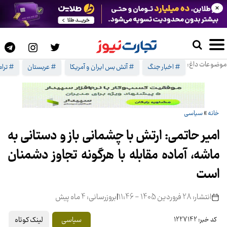
×
موضوعات داغ:
# اخبار جنگ
# آتش بس ایران و آمریکا
# عربستان
# ترا
خانه
»
سیاسی
امیر حاتمی: ارتش با چشمانی باز و دستانی به
ماشه، آماده مقابله با هرگونه تجاوز دشمنان
است
انتشار: 28 فروردین 1405 - 11:46
|
بروزرسانی: 4 ماه پیش
لینک کوتاه
سیاسی
کد خبر: 1227142