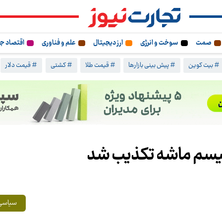
صمت
سوخت و انرژی
ارز دیجیتال
علم و فناوری
اقتصاد ج
# بیت کوین
# پیش بینی بازارها
# قیمت طلا
# کشتی
# قیمت دلار
انیسم ماشه تکذیب شد
سیاسی