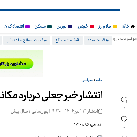
خانه
طلا و ارز
خودرو
بورس
مسکن
اقتصاد کلان
موضوعات داغ:
# قیمت سکه
# قیمت مصالح
# قیمت مصالح ساختمانی
خانه
»
سیاسی
انتشار خبر جعلی درباره مک
0
انتشار: 23 تیر 1404 - 09:30
|
بروزرسانی: 1 سال پیش
کد خبر: 1046886
0