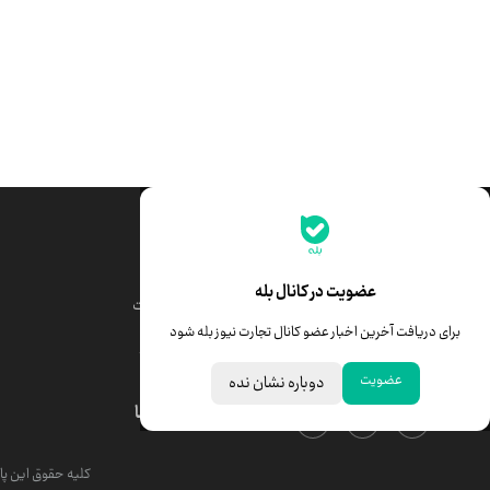
جدیدترین قیمت‌ها
قیمت طلا
قیمت یورو
عضویت در کانال بله
قیمت دلار
قیمت درهم امارات
برای دریافت آخرین اخبار عضو کانال تجارت نیوز بله شود
قیمت سکه امامی
ابزار تبدیل نرخ ارز
عضویت
دوباره نشان نده
درباره ما
کلیه حقوق این پای