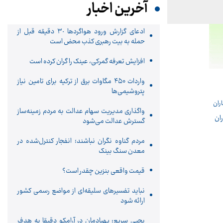
آخرین اخبار
ادعای گزارش ورود هواگردها ٣٠ دقیقه قبل از
حمله به بیت رهبری کذب محض است
افزایش تعرفه گمرکی، عینک را گران کرده است
واردات ۴۵۰ مگاوات برق از ترکیه برای تامین نیاز
پتروشیمی‌ها
واگذاری مدیریت سهام عدالت به مردم زمینه‌ساز
ران
گسترش عدالت می‌شود
مردم گناوه نگران نباشند؛ انفجار کنترل‌شده در
معدن سنگ بینک
قیمت واقعی بنزین چقدر است؟
نباید تفسیرهای سلیقه‌ای از مواضع رسمی کشور
ارائه شود
یحیی سریع: پهپادمان در آرامکو دقیقا به هدف