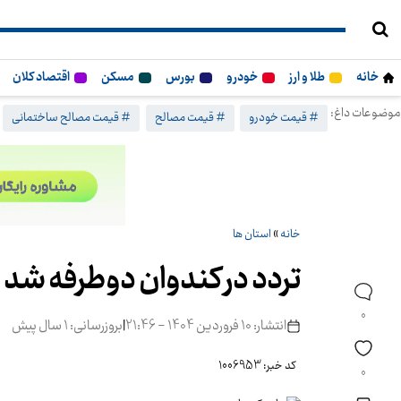
خانه
طلا و ارز
خودرو
بورس
مسکن
اقتصاد کلان
موضوعات داغ:
# قیمت خودرو
# قیمت مصالح
# قیمت مصالح ساختمانی
خانه
»
استان ها
تردد در کندوان دوطرفه شد
0
انتشار: 10 فروردین 1404 - 21:46
|
بروزرسانی: 1 سال پیش
کد خبر: 1006953
0