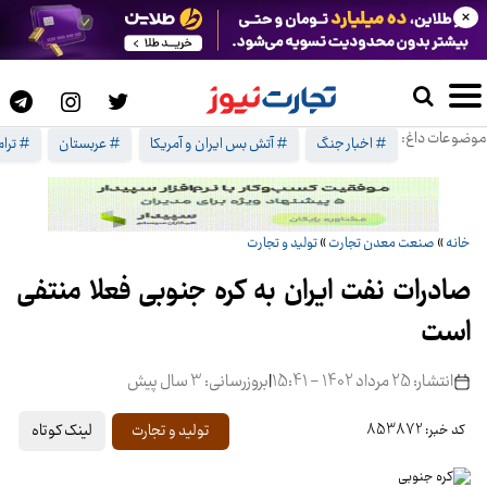
×
موضوعات داغ:
# اخبار جنگ
# آتش بس ایران و آمریکا
# عربستان
# ترا
خانه
»
صنعت معدن تجارت
»
تولید و تجارت
صادرات نفت ایران به کره جنوبی فعلا منتفی
است
انتشار: 25 مرداد 1402 - 15:41
|
بروزرسانی: 3 سال پیش
لینک کوتاه
تولید و تجارت
کد خبر: 853872