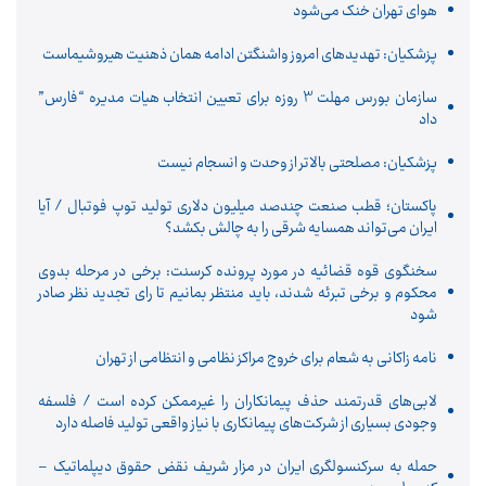
هوای تهران خنک می‌شود
پزشکیان: تهدیدهای امروز واشنگتن ادامه همان ذهنیت هیروشیماست
سازمان بورس مهلت 3 روزه برای تعیین انتخاب هیات مدیره “فارس”
داد
پزشکیان: مصلحتی بالاتر از وحدت و انسجام نیست
پاکستان؛ قطب صنعت چندصد میلیون دلاری تولید توپ فوتبال / آیا
ایران می‌تواند همسایه شرقی را به چالش بکشد؟
سخنگوی قوه قضائیه در مورد پرونده کرسنت: برخی در مرحله بدوی
محکوم و برخی تبرئه شدند، باید منتظر بمانیم تا رای تجدید نظر صادر
شود
نامه زاکانی به شعام برای خروج مراکز نظامی و انتظامی از تهران
لابی‌های قدرتمند حذف پیمانکاران را غیرممکن کرده است / فلسفه
وجودی بسیاری از شرکت‌های پیمانکاری با نیاز واقعی تولید فاصله دارد
حمله به سرکنسولگری ایران در مزار شریف نقض حقوق دیپلماتیک –