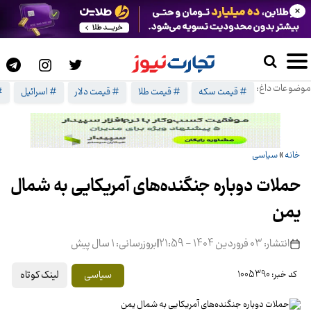
×
موضوعات داغ:
# قیمت سکه
# قیمت طلا
# قیمت دلار
# اسرائیل
#
خانه
»
سیاسی
حملات دوباره جنگنده‌های آمریکایی به شمال
یمن
انتشار: 03 فروردین 1404 - 21:59
|
بروزرسانی: 1 سال پیش
لینک کوتاه
سیاسی
کد خبر: 1005390