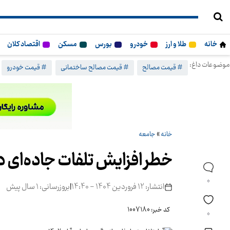
خانه
طلا و ارز
خودرو
بورس
مسکن
اقتصاد کلان
موضوعات داغ:
# قیمت مصالح
# قیمت مصالح ساختمانی
# قیمت خودرو
خانه
»
جامعه
خطر افزایش تلفات جاده‌ای 
0
انتشار: 12 فروردین 1404 - 14:40
|
بروزرسانی: 1 سال پیش
کد خبر: 1007180
0