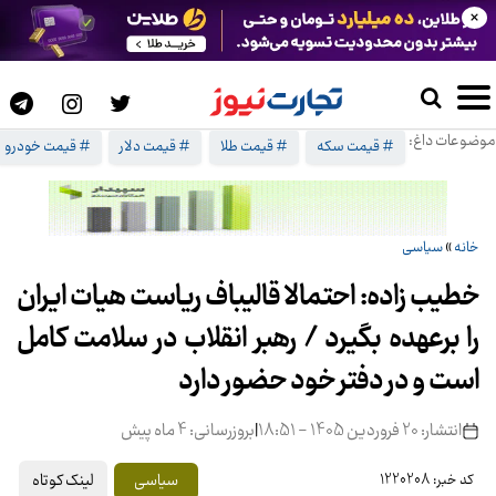
×
موضوعات داغ:
# قیمت سکه
# قیمت طلا
# قیمت دلار
# قیمت خودرو
خانه
»
سیاسی
خطیب زاده: احتمالا قالیباف ریاست هیات ایران
را برعهده بگیرد / رهبر انقلاب در سلامت کامل
است و در دفتر خود حضور دارد
انتشار: 20 فروردین 1405 - 18:51
|
بروزرسانی: 4 ماه پیش
لینک کوتاه
سیاسی
کد خبر: 1220208