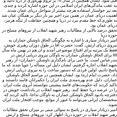
قبل شود. ایشان همچنین در سال 76 بر لزوم بهره‌وری از دریا تاکید و
به عقب ماندگی‌های ایران اسلامی در این حوزه اشاره کردند و چندی
بعد نیز خواستار استفاده هرچه بیشتر از سواحل دریای عمان شدند.
اهمیت دریای عمان در همین نبرد اخیر نیز بار دیگر بر همگان عیان شد
به طوری‌که خط مقدم نبرد در دریا و همچنین حفاظت از تنگه هرمز،
دریای عمان بود.
تحقق درصد بالایی از مطالبات رهبر شهید انقلاب از نیروهای مسلح در
حوزه دریا
امیر دریادار سیاری با اشاره به چگونگی الحاق ناوشکن جماران به
نیروی دریای ارتش، گفت: حضرت آقا در طول دوران رهبری خویش،
فقط یک مرتبه برای افتتاح موضوعی آمدند و آن هم در بهمن ماه سال
88 برای الحاق ناوشکن جماران به ناوگان نیروی دریایی ارتش در
بندرعباس است. ما حتی برای نام‌گذاری ناوشکن «جماران» از رهبر
شهید انقلاب اجازه گرفتیم، ایشان دلیل این مساله را جویا شدند که ما
پاسخ دادیم، اولین فردی که دستور ساخت را به نیروی دریایی ارتش
داد، حضرت امام (ره) بود. ایشان همچنین در مراسم الحاق ناوشکن
جماران، دلیل عدم بهره‌مندی ملت ایران را حکمرانان فاسد دانستند و
تاکید کردند که حکومت‌های فاسد پیشینی نتوانستند آبروی ملت ایران
را در عرصه دریا حفظ کنند. رهبر شهید انقلاب در یادداشت خویش در
دفترچه یادبود الحاق ناوشکن جماران به ناوگان نداجا، تاکید کردند که
متخصصان ایرانی می‌توانند با عبور از موانع، موجب افتخار ملت ایران
شوند.
امیر دریادار سیاری در پاسخ به سوالی مبنی بر میزان تحقق مطالبات
رهبر شهید انقلاب در حوزه دریا، اظهار کرد: نیروهای مسلح و ارتش