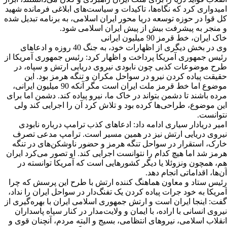
امیدواری کرد که نگاه‌ها، تاکیدات و سیاست‌های ابلاغی فرمانده شهید
کل قوا در حوزه توسعه دریا محور ایران اسلامی، به برنامه تبدیل شده
و منجر به پیشرفت بیش از پیش ایران اسلامی شود.
خاک ایران، خط قرمز 90 میلیون ایرانی
وی در بخش دیگری از اظهارات خود، به جنگ 40 روزه و ادعاهای
رئیس جمهوری آمریکا پرداخت و اظهار کرد: رئیس جمهوری آمریکا از
طرح موضوعات کذبی چون نابودی نیروی دریایی ارتش و سپاه، در
حقیقت پیاده کردن نیرو در سواحل مکران و تنگه هرمز بود. این
موضوع اما خط قرمز ملت ایران است مگر آنکه 90 میلیون ایرانی،
مرده باشند تا دشمن بتواند در خاک ما، نیرو پیاده کند. دشمن اما برای
این موضوع، طراحی‌ها کرده بود و تلاش کرد آن را اجرایی کند ولی
نتوانست.
امیر دریادار سیاری ادامه داد: ادعاهای کذب ترامپ درباره نابودی
نیروی دریایی ارتش نیز در همین مسیر است. ترامپ مدعی تصرف
خارک، استقرار در سواحل تنگه هرمز و حضور ناوشکن‌های در تنگه
هرمز شد اما هیچ کدام را نتوانست اجرایی کند. او تصور می‌کرد ایران
هم، همچون ونزوئلا یا دیگر کشورهایی است که آمریکا توانسته در
آن‌ها، اقداماتی انجام دهد.
رئیس ستاد و معاون هماهنگ کننده ارتش با طرح این پرسش که چرا
آمریکا به خود جرات پیاده کردن یک تفنگ‌دار در سواحل ایران را نداد،
گفت: اینجا ایران است و ارتش جمهوری اسلامی ایران با بهره‌گیری از
نیروی انسانی با اراده، با ایمان و ولایت‌مدار در کنار سپاه پاسداران
انقلاب اسلامی، نیروهای انتظامی، بسیج و البته مردم، آنچنان قوی و