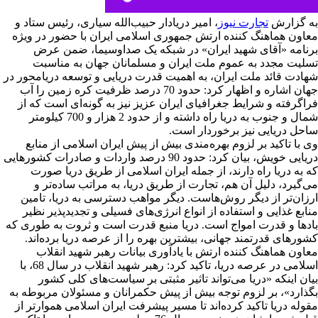
به گزارش
تجارت نیوز
، امیر دریادار حبیب‌الله سیاری، رئیس ستاد و
معاون هماهنگ کننده ارتش جمهوری اسلامی ایران با حضور در ویژه
برنامه «آقای شهید ایران» در شبکه یک صداوسیما، ضمن عرض
تسلیت مجدد به عموم ملت ایران و مسلمانان جهان به مناسبت
شهادت قائد ملت ایران، به اهمیت قدرت دریایی و توسعه دریامحور در
جهان اشاره و اظهار کرد: حدود 70 درصد ظرفیت کره زمین را آب
فراگرفته و شرایط جغرافیای ایران عزیز نیز به گونه‌ای است که از
شمال و جنوب به دریا راه داشته و از حدود 2 هزار و 700 کیلومتر
ساحل دریایی نیز برخوردار است.
وی با تاکید بر لزوم بهره‌مندی بیش از پیش ایران اسلامی از منابع
دریایی خویش، بیان کرد: حدود 90 درصد واردات و صادرات کشورهایی
که به دریا راه دارند، از جمله ایران اسلامی از طریق دریا صورت
می‌گیرد، دلیل آن هم، تجارت از طریق دریا، به مراتب ساده‌تر و
ارزان‌تر از دیگر روش‌هاست. دیگر مواهب دسترسی به دریا، تامین
منابع غذایی و استفاده از انواع انرژی‌های فسیلی و تجدیدپذیر نظیر
بادها و قدرت امواج است. دریا منبع قدرت است و ثروت به طوری که
کشورهای قدرتمند جهانی، بیشترین بهره را از عرصه دریا برده‌اند.
معاون هماهنگ کننده ارتش با یادآوری بیانات رهبر شهید انقلاب
اسلامی در عرصه دریا، تاکید کرد: رهبر شهید انقلاب در سال 68، با
بیان اینکه «دریا می‌تواند تاثیر مثبتی بر سیاست‌های کلی کشور
بگذارد»، بر لزوم توجه بیش از پیش حکمرانان و مسئولان مربوطه به
مقوله دریا تاکید کرده‌اند تا مسیر پیشرفت ایران اسلامی هموارتر از