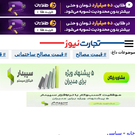
×
موضوعات داغ:
# قیمت مصالح
# قیمت مصالح ساختمانی
# ق
واتساپ
تلگرام
اینستا
ایکس
خانه
»
سیاسی