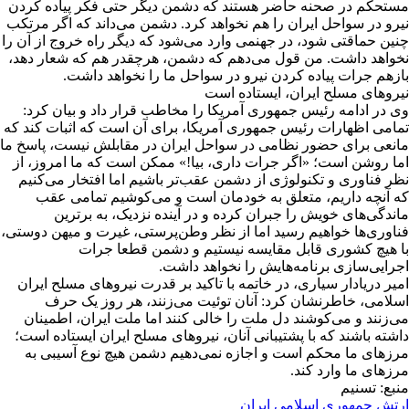
مستحکم در صحنه حاضر هستند که دشمن دیگر حتی فکر پیاده کردن
نیرو در سواحل ایران را هم نخواهد کرد. دشمن می‌داند که اگر مرتکب
چنین حماقتی شود، در جهنمی وارد می‌شود که دیگر راه خروج از آن را
نخواهد داشت. من قول می‌دهم که دشمن، هرچقدر هم که شعار دهد،
بازهم جرات پیاده کردن نیرو در سواحل ما را نخواهد داشت.
نیروهای مسلح ایران، ایستاده است
وی در ادامه رئیس جمهوری آمریکا را مخاطب قرار داد و بیان کرد:
تمامی اظهارات رئیس جمهوری آمریکا، برای آن است که اثبات کند که
مانعی برای حضور نظامی در سواحل ایران در مقابلش نیست، پاسخ ما
اما روشن است؛ «اگر جرات داری، بیا!» ممکن است که ما امروز، از
نظر فناوری و تکنولوژی از دشمن عقب‌تر باشیم اما افتخار می‌کنیم
که آنچه داریم، متعلق به خودمان است و می‌کوشیم تمامی عقب
ماندگی‌های خویش را جبران کرده و در آینده نزدیک، به برترین
فناوری‌ها خواهیم رسید اما از نظر وطن‌پرستی، غیرت و میهن دوستی،
با هیچ کشوری قابل مقایسه نیستیم و دشمن قطعا جرات
اجرایی‌سازی برنامه‌هایش را نخواهد داشت.
امیر دریادار سیاری، در خاتمه با تاکید بر قدرت نیروهای مسلح ایران
اسلامی، خاطرنشان کرد: آنان توئیت می‌زنند، هر روز یک حرف
می‌زنند و می‌کوشند دل ملت را خالی کنند اما ملت ایران، اطمینان
داشته باشند که با پشتیبانی آنان، نیروهای مسلح ایران ایستاده است؛
مرزهای ما محکم است و اجازه نمی‌دهیم دشمن هیچ نوع آسیبی به
مرزهای ما وارد کند.
منبع: تسنیم
ارتش جمهوري اسلامي ايران