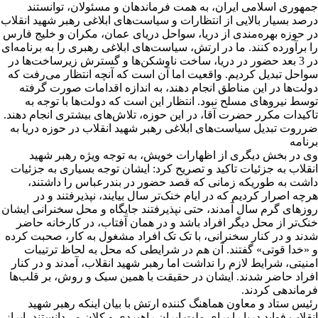
جمهوری اسلامی ایران، به همت فرماندهان و مسئولان، توانستند
درصد بسیار بالایی از انتظارات و سیاست‌های ابلاغی رهبر شهید انقلاب
در حوزه بهره‌مندی از دریا، سواحل دریای عمان، مکران و خلیج فارس
را برآورده کنند. ما در ارتش، سیاست‌های ابلاغی رهبری را به برنامه‌ای
در 3 بعد حضور در دریا، ساخت ناوشکن‌ها و گسترش زیرساخت‌ها در
سواحل تبدیل کردیم. واقعیت اما آن است که آنچه انتظار می‌رفت که
دولت‌ها در این مناطق انجام دهند، به اندازه اقدامات صورت گرفته
توسط نیروهای مسلح نبود. انتظار این است که دولت‌ها با توجه به
تاکیدات مکرر حضرت آقا، در این حوزه، تلاش‌های بیشتری انجام دهند.
ضرروت تبدیل سیاست‌های ابلاغی رهبر شهید انقلاب در حوزه دریا به
برنامه
وی در بخش دیگری از اظهارات خویش، به توجه ویژه رهبر شهید
انقلاب به جزئیات تاکید و تصریح کرد: ایشان توجه بسیاری به جزئیات
داشت به طوریکه زمانی که قصد حضور در بندرعباس را داشتند،
هرچه اصرار کردیم که در ایام خنک‌تر سال بیایند، نپذیرفتند و در
روزهای گرم سال آمدند، حتی نپذیرفتند جایگاه و محل سخنرانی ایشان
خنک‌تر از محل دیگر افراد باشد و در همان آفتاب، در کارخانه حاضر
شدند و در کنار سخنرانی، با تک تک افراد مشغول به کار، صحبت کرده
و «خدا قوتی» گفتند. آن هم در شرایطی که محل به لحاظ ترتیبات
امنیتی، شرایط لازم را نداشت اما رهبر شهید انقلاب، آمدند و در کنار
افراد حاضر شدند. ایشان در حقیقت با همین سبک و روش، بر قلب‌ها
فرماندهی کردند.
رئیس ستاد و معاون هماهنگ کننده ارتش با بیان اینکه رهبر شهید
انقلاب فواید دریا را برای ملت ایران راهبردی و کلان می‌دانستند، ابراز