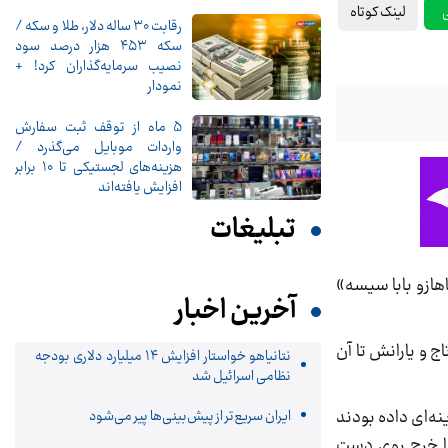
لینک کوتاه
رقابت ۳۰ ساله دلار، طلا و سکه /
سکه ۴۵۳ هزار درصد سود
نصیب سرمایه‌گذاران کرد! +
نمودار
5 ماه از توقف ثبت سفارش
واردات موبایل می‌گذرد /
هزینه‌های لجستیکی تا 10 برابر
افزایش یافته‌اند
تبلیغات
اهازو بابا سیسه»
آخرین اخبار
ج و یارانش تا آن
نتانیاهو خواستار افزایش ۱۴ میلیارد دلاری بودجه
نظامی اسرائیل شد
نه‌ای داده بودند
ایران سریع‌تر از پیش‌بینی‌ها پیر می‌شود
ه اقامت و بلیط هواپیما خرج روی دست