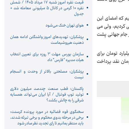
قیمت نقره امروز شنبه ۱۷ مرداد ۱۴۰۵ / شمش
نقره ۱۰ گرمی در کانال ۵ میلیونی معامله شد +
جدول
نیم که امضای این
هوای تهران خنک می‌شود
ی کردیم، ولی می
ر جام جهانی پشت
پزشکیان: تهدیدهای امروز واشنگتن ادامه همان
ذهنیت هیروشیماست
گر هدف از برگزاری بازی تدارکاتی بالا بردن سطح آمادگی بازیکنان نبود؟ مسابقه با مالی حدود ۲۵ میلیارد تومان برای
سازمان بورس مهلت 3 روزه برای تعیین انتخاب
هیات مدیره “فارس” داد
ومان نقد پرداخت
پزشکیان: مصلحتی بالاتر از وحدت و انسجام
نیست
پاکستان؛ قطب صنعت چندصد میلیون دلاری
تولید توپ فوتبال / آیا ایران می‌تواند همسایه
شرقی را به چالش بکشد؟
سخنگوی قوه قضائیه در مورد پرونده کرسنت:
برخی در مرحله بدوی محکوم و برخی تبرئه شدند،
باید منتظر بمانیم تا رای تجدید نظر صادر شود