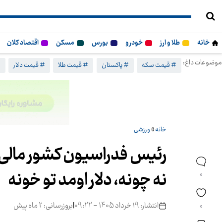
خانه
طلا و ارز
خودرو
بورس
مسکن
اقتصاد کلان
موضوعات داغ:
# قیمت سکه
# پاکستان
# قیمت طلا
# قیمت دلار
#
خانه
»
ورزشی
رئیس فدراسیون کشور مالی 
نه چونه، دلار اومد تو خونه
0
انتشار: 19 خرداد 1405 - 09:22
|
بروزرسانی: 2 ماه پیش
0