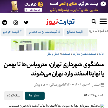
×
موضوعات داغ:
# قیمت مصالح
# قیمت مصالح ساختمانی
# قیمت خودرو
خانه
»
صنعت معدن تجارت
»
صنعت
»
حمل و نقل
سخنگوی شهرداری تهران: متروباس‌ها تا بهمن
یا نهایتا اسفند وارد تهران می‌شوند
انتشار: 04 دی 1404 - 12:20
|
بروزرسانی: 8 ماه پیش
لینک کوتاه
استان ها
کد خبر: 1146621