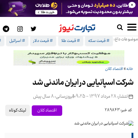
×
موضوعات داغ:
# قیمت سکه
# قیمت طلا
# قیمت دلار
# اسرائیل
#
خانه
»
اقتصاد کلان
شرکت اسپانیایی در ایران ماندنی شد
انتشار: 28 مرداد 1397 - 09:25
|
بروزرسانی: 8 سال پیش
لینک کوتاه
اقتصاد کلان
کد خبر: 289843