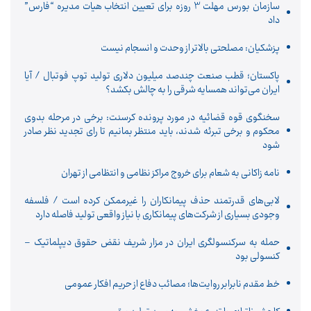
سازمان بورس مهلت 3 روزه برای تعیین انتخاب هیات مدیره “فارس”
داد
پزشکیان: مصلحتی بالاتر از وحدت و انسجام نیست
پاکستان؛ قطب صنعت چندصد میلیون دلاری تولید توپ فوتبال / آیا
ایران می‌تواند همسایه شرقی را به چالش بکشد؟
سخنگوی قوه قضائیه در مورد پرونده کرسنت: برخی در مرحله بدوی
محکوم و برخی تبرئه شدند، باید منتظر بمانیم تا رای تجدید نظر صادر
شود
نامه زاکانی به شعام برای خروج مراکز نظامی و انتظامی از تهران
لابی‌های قدرتمند حذف پیمانکاران را غیرممکن کرده است / فلسفه
وجودی بسیاری از شرکت‌های پیمانکاری با نیاز واقعی تولید فاصله دارد
حمله به سرکنسولگری ایران در مزار شریف نقض حقوق دیپلماتیک –
کنسولی بود
خط مقدم نابرابر روایت‌ها؛ مصائب دفاع از حریم افکار عمومی