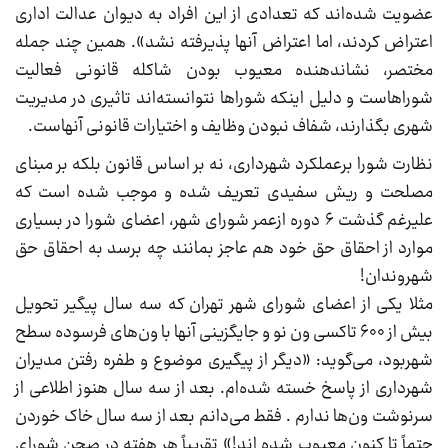
عضویت شده‌اند که تعدادی از این افراد به دیوان عدالت اداری
اعتراض کردند، اما اعتراض آنها پذیرفته نشد». همین چند جمله
مختصر، نشاندهنده معیوب بودن شاکله قانونی فعالیت
شوراهاست و دلیل اینکه شوراها نتوانسته‌اند تاثیری در مدیریت
شهری بگذارند، شفاف نبودن وظایف و اختیارات قانونی آنهاست.
نظارت شورا برعملکرد شهرداری، نه بر اساس قانون بلکه بر مبنای
مصلحت و ریش سفیدی تعریف شده و موجب شده است که
علیرغم گذشت ۶ دوره ازعمر شورای شهر، اعضای شورا در بسیاری
موارد از احقاق حق خود هم عاجز بمانند چه برسد به احقاق حق
شهروندان!
مثلا یکی از اعضای شورای شهر تهران که سه سال پیگیر تحویل
بیش از ۶۰۰ تاکسی ون نو و جایگزینی آنها با ون‌های فرسوده سطح
شهربود، می‌گوید: «دیگر از پیگیری موضوع و طفره رفتن مدیران
شهرداری از پاسخ خسته شده‌ام. بعد از سه سال هنوز اطلاعی از
سرنوشت ون‌ها ندارم . فقط می‌دانم بعد از سه سال خاک خوردن
حتماً تا کنون معیوب شده اند!» تقریباً هر هفته در صحن شورای