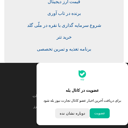
قیمت ارز دیجیتال
برنده در تاب آوری
شروع سرمایه گذاری با نقره در ملّی گلد
خرید تتر
برنامه تغذیه و تمرین تخصصی
جدیدترین قیمت‌ها
قیمت طلا
قیمت یورو
عضویت در کانال بله
قیمت دلار
قیمت درهم امارات
برای دریافت آخرین اخبار عضو کانال تجارت نیوز بله شود
قیمت سکه امامی
ابزار تبدیل نرخ ارز
عضویت
دوباره نشان نده
خبرهای مهم