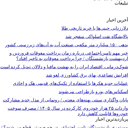
تبلیغات
آخرین اخبار
دلارزدایی چینی‌ها با خرید تاریخی طلا
پالایشگاه نفت اسلواکی منفجر شد
بدهی ۱۵۰ میلیارد متر مکعبی صنعت آب به آب‌های زیرزمینی کشور
خبر مهم تامین‌اجتماعی درباره زمان پرداخت معوقات فروردین و
اردیبهشت بازنشستگان / چرا پرداخت معوقات به تاخیر افتاد؟
شوک‌درمانی، اقتصاد ایران را به بهشت مافیا و دلالان تبدیل کرده است
افزایش تصاعدی بهای برق کشاورزی لغو شد
عملیات جدید هکرها با استفاده از تکنیک‌های قدیمی هک و اخاذی
اسکناس‌های یورو بازطراحی می‌شوند
پایان واگذاری‌ سنتی پهنه‌های معدنی / رونمایی از مدل جدید مشارکت
واردات ۲۵ هزار خودروی کارکرده در سال ۱۴۰۵ / مصرف سوخت
خودرو‌ها قابلیت کاهش دارد
پربازدیدترین اخبار
مستمری بازنشستگان تامین اجتماعی در چه صورتی قطع می شود؟ /