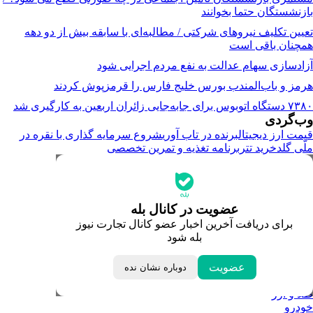
بازنشستگان حتما بخوانند
تعیین تکلیف نیروهای شرکتی / مطالبه‌ای با سابقه بیش از دو دهه
همچنان باقی است
آزادسازی سهام عدالت به نفع مردم اجرایی شود
هرمز و باب‌المندب بورس خلیج فارس را قرمزپوش کردند
۷۳۸۰ دستگاه اتوبوس برای جابه‌جایی زائران اربعین به‌ کارگیری شد
وب‌گردی
قیمت ارز دیجیتال
برنده در تاب آوری
شروع سرمایه گذاری با نقره در
ملّی گلد
خرید تتر
برنامه تغذیه و تمرین تخصصی
جدیدترین قیمت‌ها
قیمت طلا
قیمت دلار
قیمت سکه امامی
عضویت در کانال بله
قیمت یورو
برای دریافت آخرین اخبار عضو کانال تجارت نیوز
قیمت درهم امارات
بله شود
ابزار تبدیل نرخ ارز
خبرهای مهم
لحظه تحویل سال
عضویت
دوباره نشان نده
داغ‌ترین‌های اقتصادی
طلا و ارز
خودرو