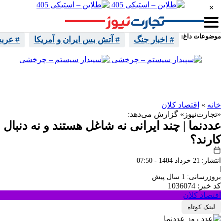
×
موضوعات داغ:
# اخبار جنگ
# آتش بس ایران و آمریکا
# عرب
واتساپ
تلگرام
اینستا
ایکس
خانه
»
اقتصاد کلان
«تجارت‌نیوز» گزارش می‌دهد:
عددنما | چند ایرانی نه شاغل هستند و نه دنبال
کارند؟
انتشار: 21 خرداد 1404 - 07:50
|
بروزرسانی: 1 سال پیش
کد خبر: 1036074
اقتصاد کلان
لینک کوتاه