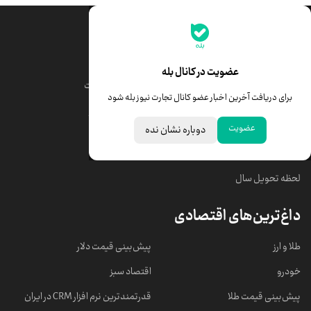
جدیدترین قیمت‌ها
قیمت طلا
قیمت یورو
عضویت در کانال بله
قیمت دلار
قیمت درهم امارات
برای دریافت آخرین اخبار عضو کانال تجارت نیوز بله شود
قیمت سکه امامی
ابزار تبدیل نرخ ارز
عضویت
دوباره نشان نده
خبرهای مهم
لحظه تحویل سال
داغ‌ترین‌های اقتصادی
طلا و ارز
پیش‌بینی قیمت دلار
خودرو
اقتصاد سبز
پیش‌بینی قیمت طلا
قدرتمندترین نرم‌ افزار CRM در ایران