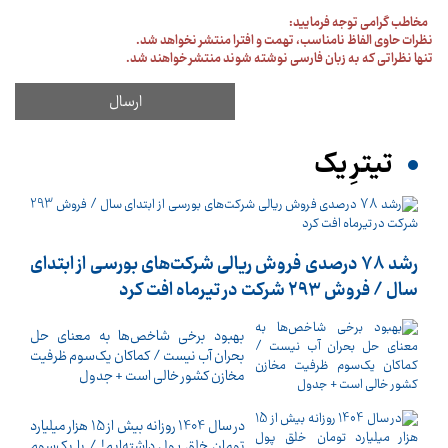
مخاطب گرامی توجه فرمایید:
نظرات حاوی الفاظ نامناسب، تهمت و افترا منتشر نخواهد شد.
تنها نظراتی که به زبان فارسی نوشته شوند منتشر خواهند شد.
تیترِ یک
رشد 78 درصدی فروش ریالی شرکت‌های بورسی از ابتدای
سال / فروش 293 شرکت در تیرماه افت کرد
بهبود برخی شاخص‌ها به معنای حل
بحران آب نیست / کماکان یک‌سوم ظرفیت
مخازن کشور خالی است + جدول
در سال 1404 روزانه بیش از 15 هزار میلیارد
تومان خلق پول داشته‌ایم! / با یک‌سوم