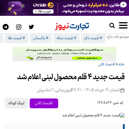
×
موضوعات داغ:
# قیمت دلار
# قیمت سکه
# پاکستان
# قیمت طلا
#
خانه
»
اقتصاد کلان
قیمت‌ جدید ۴ قلم محصول لبنی اعلام شد
انتشار: 19 خرداد 1405 - 17:41
|
بروزرسانی: 2 ماه پیش
لینک کوتاه
اقتصاد کلان
کد خبر: 1278044