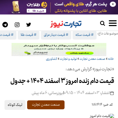
×
موضوعات داغ:
# قیمت سکه
# قیمت دینار عراق
# قیمت طلا
# قیمت دل
خانه
»
صنعت معدن تجارت
»
تولید و تجارت
»
کشاورزی
«تجارت‌نیوز» گزارش می‌دهد:
قیمت دام زنده امروز 3 اسفند 1404 + جدول
انتشار: 03 اسفند 1404 - 09:15
|
بروزرسانی: 6 ماه پیش
لینک کوتاه
صنعت معدن تجارت
کد خبر: 1181414