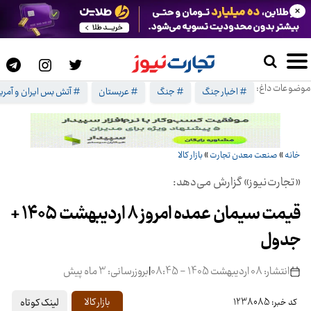
×
موضوعات داغ:
# اخبار جنگ
# جنگ
# عربستان
# آتش بس ایران و آمریک
خانه
»
صنعت معدن تجارت
»
بازار کالا
«تجارت‌نیوز» گزارش می‌دهد:
قیمت سیمان عمده امروز ۸ اردیبهشت ۱۴۰۵ +
جدول
انتشار: 08 اردیبهشت 1405 - 08:45
|
بروزرسانی: 3 ماه پیش
لینک کوتاه
بازار کالا
کد خبر: 1238085