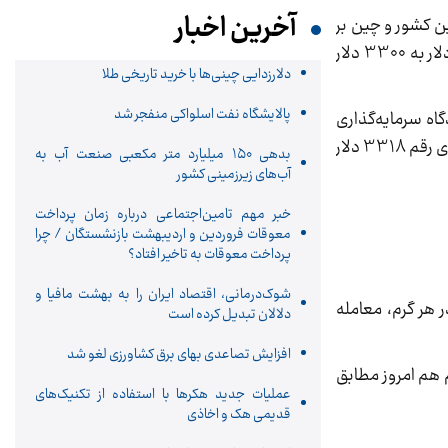
آخرین اخبار
ین کشور و چین بر
سر تعرفه‌های تجاری دو کشور انجام شود. این خبر، هفته گذشته قیمت اونس جهانی طلا را ریزشی کرد و قیمت را از 3500 دلار به 3300 دلار
دلارزدایی چینی‌ها با خرید تاریخی طلا
پالایشگاه نفت اسلواکی منفجر شد
دگاه سرمایه‌گذاری
تبدیل شده است. گفتنی‌ست قیمت اونس جهانی طلا در این لحظه و در آخرین روز معاملاتی بازارهای جهانی با اندکی رشد، روی رقم 3318 دلار
بدهی ۱۵۰ میلیارد متر مکعبی صنعت آب به
آب‌های زیرزمینی کشور
خبر مهم تامین‌اجتماعی درباره زمان پرداخت
معوقات فروردین و اردیبهشت بازنشستگان / چرا
پرداخت معوقات به تاخیر افتاد؟
شوک‌درمانی، اقتصاد ایران را به بهشت مافیا و
6 میلیون تومانی، روی قیمت 6 میلیون و 430 هزار تومان در هر گرم، معامله
دلالان تبدیل کرده است
افزایش تصاعدی بهای برق کشاورزی لغو شد
قیمت طلای دست دوم هم امروز مطابق
عملیات جدید هکرها با استفاده از تکنیک‌های
قدیمی هک و اخاذی