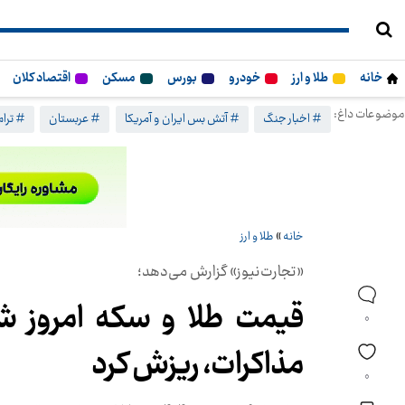
خانه
طلا و ارز
خودرو
بورس
مسکن
اقتصاد کلان
موضوعات داغ:
# اخبار جنگ
# آتش بس ایران و آمریکا
# عربستان
# ترا
خانه
»
طلا و ارز
«تجارت‌نیوز» گزارش می‌دهد؛
0
مذاکرات، ریزش کرد
0