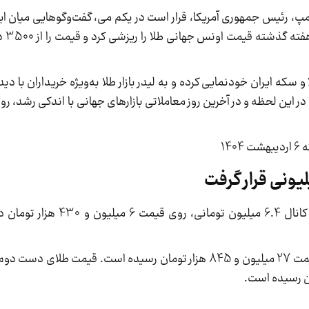
رامپ، رئیس جمهوری آمریکا، قرار است در یکم می، گفت‌وگوهایی میان ا
 و سکه ایران خودنمایی کرده و به لیدر بازار طلا به‌ویژه خریداران با دی
قیمت طلای 18 عیار امروز کاهشی است و با افت به کانال .4
قیمت مثقال طلای 18 عیار هم امروز افت کرده و به قیمت 27 میلیون و 845 هزار تومان رسیده است. 