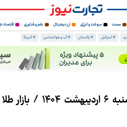
صمت
سوخت و انرژی
ارز دیجیتال
علم و فناوری
اقتصاد ج
مپ
# اسرائیل
# پاکستان
# آب و هواشناسی
# آمریکا
قیمت طلا و سکه امروز شنبه 6 اردیبهشت