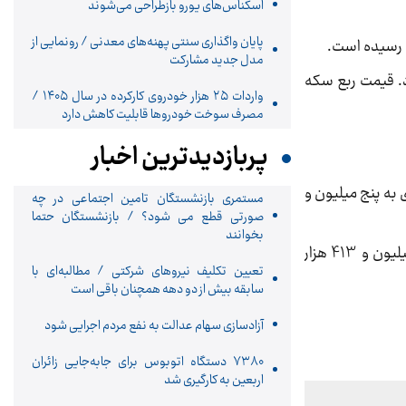
اسکناس‌های یورو بازطراحی می‌شوند
پایان واگذاری‌ سنتی پهنه‌های معدنی / رونمایی از
مدل جدید مشارکت
 در سطح 42 میلیون و 200 هزار تومان قرار دارد. قیمت ربع سکه
واردات ۲۵ هزار خودروی کارکرده در سال ۱۴۰۵ /
مصرف سوخت خودرو‌ها قابلیت کاهش دارد
پربازدیدترین اخبار
حباب سکه بهار آزادی به پنج میلیون و
مستمری بازنشستگان تامین اجتماعی در چه
صورتی قطع می شود؟ / بازنشستگان حتما
بخوانند
حباب ربع سکه نیز امروز کاهش یافته و به هشت میلیون و 418 هزار تومان رسیده است. حباب سکه گرمی نیز امروز پنج میلیون و 413 هزار
تعیین تکلیف نیروهای شرکتی / مطالبه‌ای با
سابقه بیش از دو دهه همچنان باقی است
آزادسازی سهام عدالت به نفع مردم اجرایی شود
۷۳۸۰ دستگاه اتوبوس برای جابه‌جایی زائران
اربعین به‌ کارگیری شد