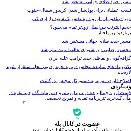
مسیر جدید طلای جهانی مشخص شد
نسخه عملیاتی برای پول‌ساز شدن کریدور شمال–جنوب
مهران غفوریان: آرزو دارم نقش یک شهید را بازی کنم
حجم اینترنت بین‌الملل زودتر تمام می‌شود؟
پربازدیدترین اخبار
مسیر جدید طلای جهانی مشخص شد
محسن رضایی دبیر شورای عالی امنیت ملی شد
گزافه‌گویی و لفاظی جدید ترامپ علیه ایران
تکذیب ادعای نماینده مجلس درباره نحوه ردزنی محل استقرار شهید
لاریجانی
اصلاح قانون مهریه به دستورکار مجلس بازگشت
وب‌گردی
قیمت ارز دیجیتال
برنده در تاب آوری
شروع سرمایه گذاری با نقره در
ملّی گلد
خرید تتر
برنامه تغذیه و تمرین تخصصی
جدیدترین قیمت‌ها
قیمت طلا
قیمت دلار
قیمت سکه امامی
عضویت در کانال بله
قیمت یورو
برای دریافت آخرین اخبار عضو کانال تجارت نیوز