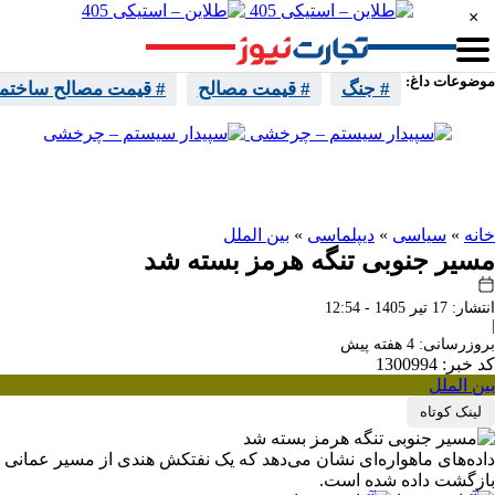
×
موضوعات داغ:
# جنگ
# قیمت مصالح
# قیمت مصالح ساختما
واتساپ
تلگرام
اینستا
ایکس
خانه
»
سیاسی
»
دیپلماسی
»
بین الملل
مسیر جنوبی تنگه هرمز بسته شد
انتشار: 17 تیر 1405 - 12:54
|
بروزرسانی: 4 هفته پیش
کد خبر: 1300994
بین الملل
لینک کوتاه
داده‌های ماهواره‌ای نشان می‌دهد که یک نفتکش هندی از مسیر عمانی
بازگشت داده شده است.