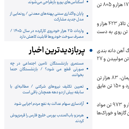
اسکناس‌های یورو بازطراحی می‌شوند
همانند هفته‌های گذشته، تالار سیمان بیشترین حجم معامله را به خود اختصاص داد به طوری که در این تالار یک میلیون و 178 هزار و 805 تن
پایان واگذاری‌ سنتی پهنه‌های معدنی / رونمایی از
مدل جدید مشارکت
تالار محصولات صنعتی و معدنی نیز شاهد معامله 910 هزار و 506 تن محصول به ارزش 44.1 هزار میلیارد تومان بود. در این تالار 423 هزار و
واردات ۲۵ هزار خودروی کارکرده در سال ۱۴۰۵ /
33 تن فولاد، 368 هزار تن گندله سنگ آهن، 101 هزار تن آهن اسفنجی، 16 هزار تن باریت، یک هزار و 690 تن مس و 485 تن روی به دست
مصرف سوخت خودرو‌ها قابلیت کاهش دارد
پربازدیدترین اخبار
ه ارزش 16.1 هزار میلیارد تومان بود. در این تالار 413 هزار تن سنگ آهن دانه بندی
و کنسانتره، 50 هزار و 800 تن فولاد، 6 هزار و 693 تن مواد شیمیایی، 2 هزار و 940 تن مس، 220 تن کنسانتره مولیبدن، 80 تن مولیبدن و 27
مستمری بازنشستگان تامین اجتماعی در چه
صورتی قطع می شود؟ / بازنشستگان حتما
بخوانند
در تالار صادراتی کیش 312 هزار و 317 تن محصول به ارزش 12.4 هزار میلیارد تومان خریدار داشت. 83 هزار و 585 تن سیمان، 83 هزار تن
کلینکر، 70 هزار تن گندله و کنسانتره سنگ آهن، 45 هزار و 582 تن قیر، 26 هزار تن فولاد، 3 هزار تن مس، یک هزار تن گوگرد و 150 تن عایق
تعیین تکلیف نیروهای شرکتی / مطالبه‌ای با
سابقه بیش از دو دهه همچنان باقی است
آزادسازی سهام عدالت به نفع مردم اجرایی شود
در تالار پتروشیمی و فرآورده‌های نفتی در مجموع 105 هزار و 840 تن محصول شامل 77 هزار و 603 تن مواد پلیمری، 19 هزار و 973 تن مواد
و 98 تن قیر، 2 هزار و 200 تن گوگرد، یک هزار و 326 تن فرآورده های نفتی، یک هزار و 180 تن روغن و 460 تن گازها و خوراک‌ها
هرمز و باب‌المندب بورس خلیج فارس را قرمزپوش
کردند