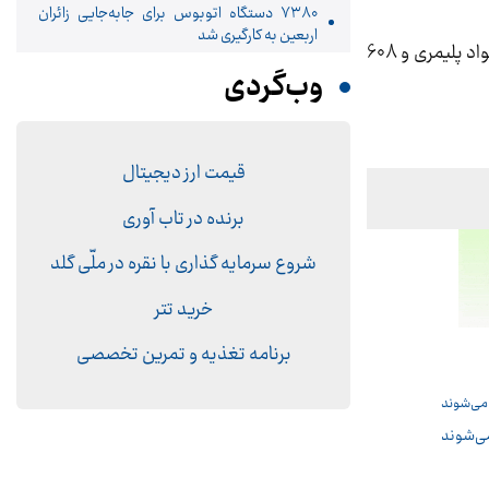
۷۳۸۰ دستگاه اتوبوس برای جابه‌جایی زائران
اربعین به‌ کارگیری شد
در تالار حراج همزمان 9 هزار و 293 تن محصول شامل 3 هزار تن آلومینیوم، 7 هزار و 425 تن آلومینیوم، یک هزار و 260 تن مواد پلیمری و 608
وب‌گردی
قیمت ارز دیجیتال
برنده در تاب آوری
شروع سرمایه گذاری با نقره در ملّی گلد
خرید تتر
برنامه تغذیه و تمرین تخصصی