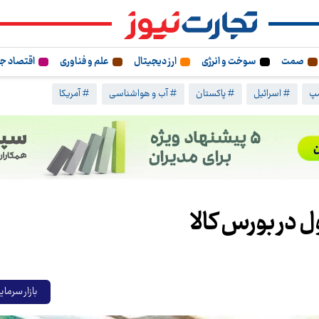
صمت
سوخت و انرژی
ارز دیجیتال
علم و فناوری
اقتصاد ج
مپ
# اسرائیل
# پاکستان
# آب و هواشناسی
# آمریکا
بازار سرمای