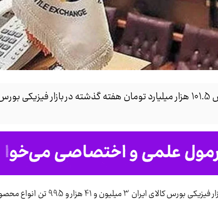
بیش از3 میلیون تن انواع محصول به ارزش 101.5 هزار میلیارد تومان هفته گذشته در بازار فیز