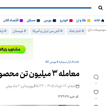
خانه
طلا و ارز
خودرو
بورس
مسکن
اقتصاد کلان
موضوعات داغ:
# اخبار جنگ
# آتش بس ایران و آمریکا
# عربستان
# ترا
خانه
»
بازار سرمایه
»
بورس کالا
معامله 3 میلیون تن محصول در بورس کالا
0
انتشار: 17 خرداد 1405 - 15:32
|
بروزرسانی: 2 ماه پیش
کد خبر: 1274891
0