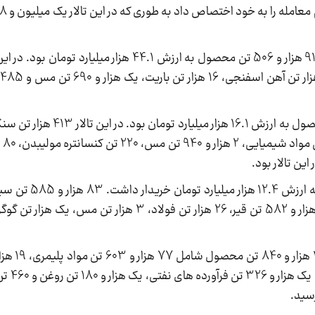
1
تالار حراج باز شاهد دادوستد 473 هزار و 760 تن محصول ب
ین تالار بود.
شیمیایی، 3 هزار 