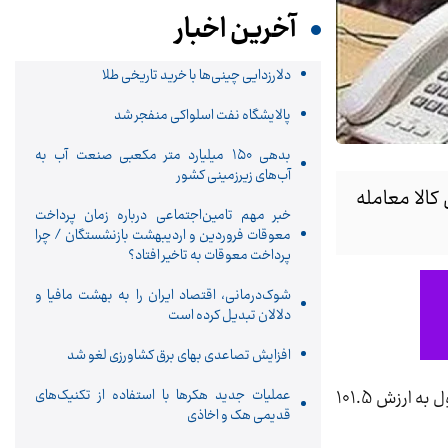
آخرین اخبار
دلارزدایی چینی‌ها با خرید تاریخی طلا
پالایشگاه نفت اسلواکی منفجر شد
بدهی ۱۵۰ میلیارد متر مکعبی صنعت آب به
آب‌های زیرزمینی کشور
یکی بورس کالا معامله
خبر مهم تامین‌اجتماعی درباره زمان پرداخت
معوقات فروردین و اردیبهشت بازنشستگان / چرا
پرداخت معوقات به تاخیر افتاد؟
شوک‌درمانی، اقتصاد ایران را به بهشت مافیا و
دلالان تبدیل کرده است
افزایش تصاعدی بهای برق کشاورزی لغو شد
عملیات جدید هکرها با استفاده از تکنیک‌های
، در معاملات هفته دوم خرداد بازار فیزیکی بورس کالای ایران 3 میلیون و 41 هزار و 995 تن انواع محصول به ارزش 101.5
قدیمی هک و اخاذی