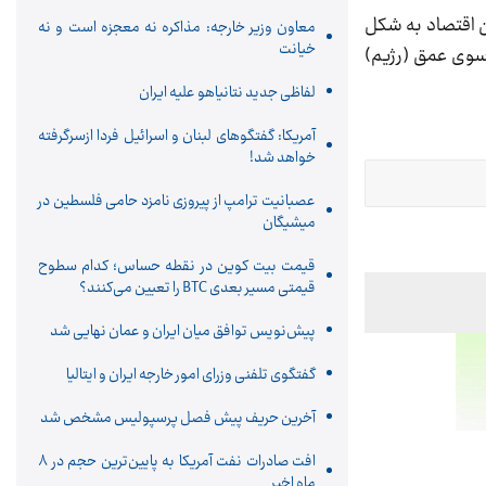
ین اقتصاد به شکل
معاون وزیر خارجه: مذاکره نه معجزه است و نه
خیانت
 سوی عمق (رژیم)
لفاظی جدید نتانیاهو علیه ایران
آمریکا: گفتگوهای لبنان و اسرائیل فردا ازسرگرفته
خواهد شد!
عصبانیت ترامپ از پیروزی نامزد حامی فلسطین در
میشیگان
قیمت بیت کوین در نقطه حساس؛ کدام سطوح
قیمتی مسیر بعدی BTC را تعیین می‌کنند؟
پیش‌نویس توافق میان ایران و عمان نهایی شد
گفتگوی تلفنی وزرای امور خارجه ایران و ایتالیا
آخرین حریف پیش فصل پرسپولیس مشخص شد
افت صادرات نفت آمریکا به پایین‌ترین حجم در ۸
ماه اخیر