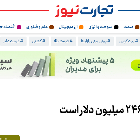
صمت
سوخت و انرژی
ارز دیجیتال
علم و فناوری
اقتصاد ج
# بیت کوین
# پیش بینی بازارها
# قیمت طلا
# کشتی
# قیمت دلار