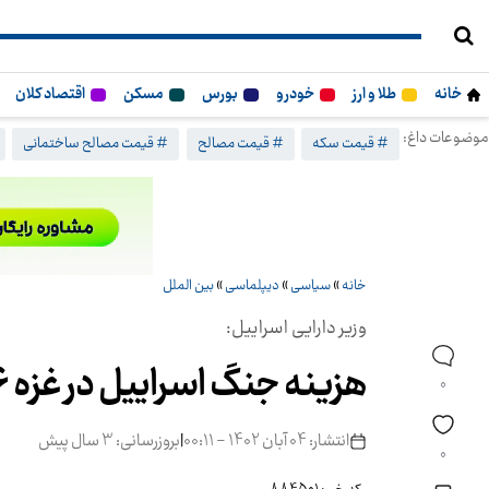
خانه
طلا و ارز
خودرو
بورس
مسکن
اقتصاد کلان
موضوعات داغ:
# قیمت سکه
# قیمت مصالح
# قیمت مصالح ساختمانی
خانه
»
سیاسی
»
دیپلماسی
»
بین الملل
وزیر دارایی اسراییل:
هزینه جنگ اسراییل در غزه 246 میلیون دلار است
0
انتشار: 04 آبان 1402 - 00:11
|
بروزرسانی: 3 سال پیش
0