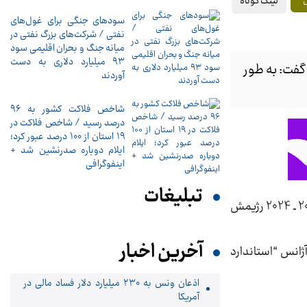
لینک کوتاه
ل
سودهای جنگی برای غول‌های
نفتی / شرکت‌های بزرگ نفتی در
میانه جنگ و بحران اقلیمی سود
۹۳ میلیارد دلاری به دست
گفت: به طور
آوردند
شاخص فلاکت کشور به ۹۶
درصد رسید / شاخص فلاکت در
۱۹ استان از ۱۰۰ درصد عبور کرد؛
ایلام دوباره صدرنشین شد +
اینفوگرافی
تبلیغات
، بتسلئیل سموتریچ وزیر دارایی اسرائیل اعتراف کرد، جنگ علیه غزه باعث شده است تا بودجه سال 2023 ـ 2024 رژیمش
آخرین اخبار
ژانس “استاندارد‌
اذعان ونس به ۲۳۰ میلیارد دلار فساد مالی در
آمریکا