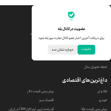
جدیدترین قیمت‌ها
قیمت طلا
قیمت یورو
عضویت در کانال بله
قیمت دلار
قیمت درهم امارات
برای دریافت آخرین اخبار عضو کانال تجارت نیوز بله شود
قیمت سکه امامی
ابزار تبدیل نرخ ارز
عضویت
دوباره نشان نده
خبرهای مهم
لحظه تحویل سال
داغ‌ترین‌های اقتصادی
طلا و ارز
پیش‌بینی قیمت دلار
خودرو
اقتصاد سبز
پیش‌بینی قیمت طلا
قدرتمندترین نرم‌ افزار CRM در ایران