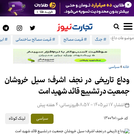
×
موضوعات داغ:
# جنگ
# قیمت مصالح
# قیمت مصالح ساختمانی
# ایرا
خانه
»
سیاسی
وداع تاریخی در نجف اشرف؛ سیل خروشان
جمعیت در تشییع قائد شهید امت
انتشار: 17 تیر 1405 - 08:57
|
بروزرسانی: 4 هفته پیش
لینک کوتاه
سیاسی
کد خبر: 1300901