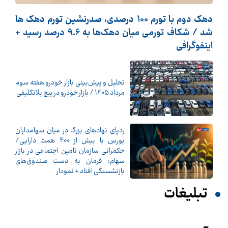
دهک دوم با تورم 100 درصدی، صدرنشین تورم دهک ها
شد / شکاف تورمی میان دهک‌ها به 9.6 درصد رسید +
اینفوگرافی
تحلیل و پیش‌بینی بازار خودرو هفته سوم
مرداد 1405 / بازار خودرو در پیچ بلاتکلیفی
ردپای نهادهای بزرگ در میان سهامداران
بورس با بیش از 400 همت دارایی/
حکمرانی سازمان تامین اجتماعی در بازار
سهام؛ فرمان به دست صندوق‌های
بازنشستگی افتاد + نمودار
تبلیغات