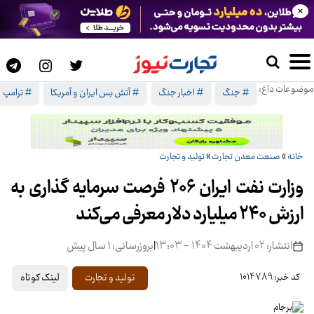
×
موضوعات داغ:
# جنگ
# اخبار جنگ
# آتش بس ایران و آمریکا
# ترامپ
خانه
»
صنعت معدن تجارت
»
تولید و تجارت
وزارت نفت ایران ۲۰۶ فرصت سرمایه گذاری به
ارزش ۲۴۰ میلیارد دلار معرفی می‌کند
انتشار: 02 اردیبهشت 1404 - 13:03
|
بروزرسانی: 1 سال پیش
لینک کوتاه
تولید و تجارت
کد خبر: 1014789