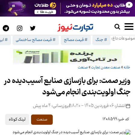
×
موضوعات داغ:
# جنگ
# قیمت مصالح
# قیمت مصالح ساختمانی
# ایرا
خانه
»
صنعت معدن تجارت
»
صنعت
وزیر صمت: برای بازسازی صنایع آسیب‌دیده در
جنگ اولویت‌بندی انجام می‌شود
انتشار: 06 فروردین 1405 - 18:20
|
بروزرسانی: 4 ماه پیش
لینک کوتاه
صنعت
کد خبر: 1208599