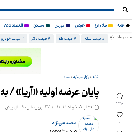
خانه
طلا و ارز
خودرو
بورس
مسکن
اقتصاد کلان
موضوعات داغ:
# قیمت سکه
# قیمت طلا
# قیمت دلار
# قیمت خودرو
خانه
»
بازار سرمایه
»
نماد
پایان عرضه اولیه «آریا» /
238
انتشار: 07 خرداد 1399 - 13:21
|
بروزرسانی: 6 سال پیش
0
محمد علی‌نژاد
کد خبر: 452543