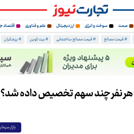
صمت
سوخت و انرژی
ارز دیجیتال
علم و فناوری
اقتصاد ج
# قیمت مصالح
# قیمت مصالح ساختمانی
# بیت کوین
# پزشکیان
 به هر نفر چند سهم تخصیص داده شد؟
بازار سرمای