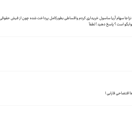
 نزاجا سهام آریا ساسول خریداری کردم واقساطی بطورکامل پرداخت شده چون از فیش حقوقی
گو است ؟ پاسخ دهید ! لطفاً
ا افتضاحی فارابی ا