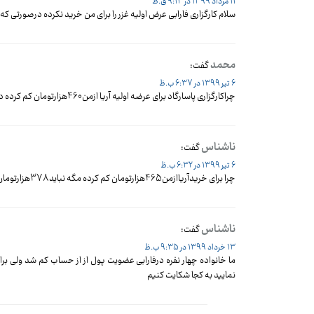
11 مرداد 1399 در 9:13 ق.ظ
سلام کارگزاری فارابی عرض اولیه غزر را برای من خرید نکرده درصورتی که 24ساعت قبل درخواست داده بودم این یعنی چی ؟؟؟؟؟؟؟؟؟؟؟؟؟؟؟؟؟؟؟؟؟؟
محمد
گفت:
6 تیر 1399 در 6:37 ب.ظ
چراکارگزاری پاسارگاد برای عرضه اولیه آریا ازمن460هزارتومان کم کرده درصورتی که مبلغش 378هزارتومان بود کسی میتونه راهنمایی کنه
ناشناس
گفت:
6 تیر 1399 در 6:32 ب.ظ
چرا برای خریدآریاازمن465هزارتومان کم کرده مگه نباید378هزارتومان کم میکرد
ناشناس
گفت:
13 خرداد 1399 در 9:35 ب.ظ
نمایید به کجا شکایت کنیم