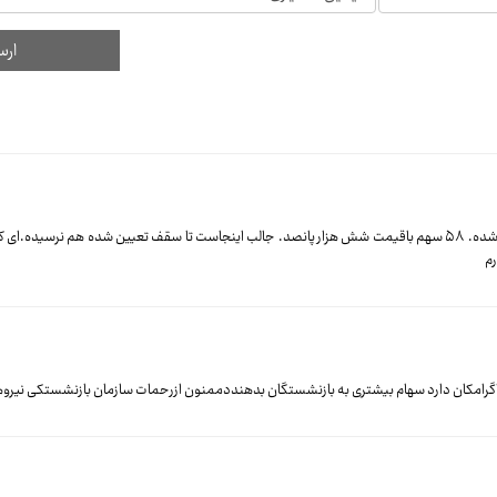
سلام. درخصوص واگداری اریا ساسول به بازنشستگان ارتش کم لطفی شده. ۵۸ سهم باقیمت شش هزار پانصد. جالب اینجاست تا سقف تعیین شده
م
گرامکان دارد سهام بیشتری به بازنشستگان بدهنددممنون ازرحمات سازمان بازنشستکی نیرو