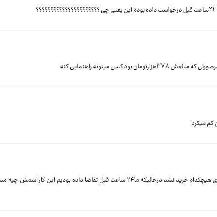
ما خانواده چهار نفره درفارابی عضویت پول از از حساب کم شد ولی برای هیچکدام خرید نشد درحالیکه ما۲۴ ساعت قبل تقاضا د