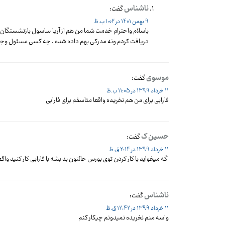
ناشناس
گفت:
9 بهمن 1401 در 1:02 ب.ظ
باسلام واحترام خدمت شما من هم از آریا ساسول بازنشستگان
دریافت کردم ونه مدرکی بهم داده شده . چه کسی مسئول وجواب
موسوی
گفت:
11 خرداد 1399 در 11:05 ب.ظ
فارابی برای من هم نخریده واقعا متاسفم برای فارابی
حسین ک
گفت:
11 خرداد 1399 در 2:14 ق.ظ
اگه میخواید با کار کردن توی بورس حالتون بد بشه با فارابی کار کنید واقع
ناشناس
گفت:
11 خرداد 1399 در 12:42 ق.ظ
واسه منم نخریده نمیدونم چیکار کنم