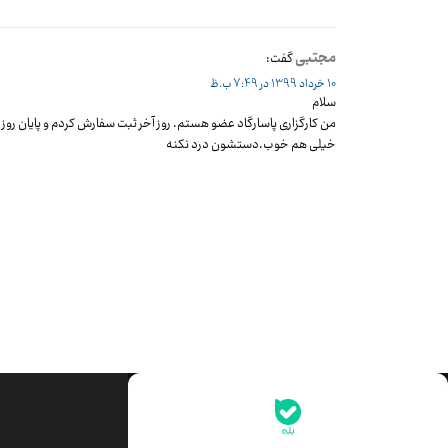
مجتبی
گفت:
10 خرداد 1399 در 7:49 ب.ظ
سلام
من کارگزاری پاسارگاد عضو هستم. روز آخر ثبت سفارش کردم و پایان روز هم ۵۷ سهم به من تخصیص 
خیلی هم خوب.دستشون درد نکنه
جدیدترین قیمت‌ها
قیمت طلا
قیمت یورو