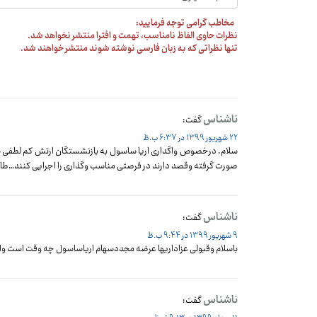
مخاطب گرامی توجه فرمایید:
نظرات حاوی الفاظ نامناسب، تهمت و افترا منتشر نخواهد شد.
تنها نظراتی که به زبان فارسی نوشته شوند منتشر خواهند شد.
ناشناس
گفت:
22 شهریور 1399 در 6:37 ب.ظ
صورت گرفته وقصد دارند در فرصتی مناسب وگذاری را اجرایی کنند…طار
ناشناس
گفت:
9 شهریور 1399 در 9:44 ب.ظ
باسلام وقبولی عزاداریها عرضه مجددسهام اریاساسول چه وقت است وا
ناشناس
گفت: