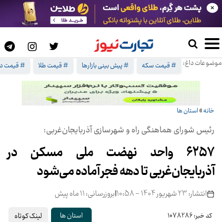
×
موضوعات داغ:
# قیمت سکه
# پیش بینی بازارها
# قیمت طلا
# قیمت دل
خانه
»
استان ها
رئیس شورای هماهنگی راه و شهرسازی آذربایجان‌غربی:
۶۲۵۷ واحد نهضت ملی مسکن در
آذربایجان‌غربی تا دهه فجر آماده می‌شود
انتشار: 23 شهریور 1404 - 10:58
|
بروزرسانی: 11 ماه پیش
لینک کوتاه
استان ها
کد خبر: 1078286