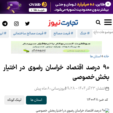
×
موضوعات داغ:
# جنگ
# قیمت مصالح
# قیمت مصالح ساختمانی
# ایرا
خانه
»
استان ها
90 درصد اقتصاد خراسان رضوی در اختیار
بخش خصوصی
انتشار: 23 آذر 1404 - 19:28
|
بروزرسانی: 8 ماه پیش
لینک کوتاه
استان ها
کد خبر: 1140048