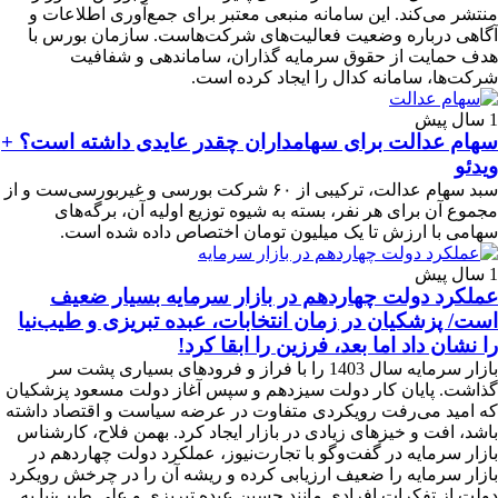
منتشر می‌کند. این سامانه منبعی معتبر برای جمع‌آوری اطلاعات و
آگاهی درباره وضعیت فعالیت‌های شرکت‌هاست. سازمان بورس با
هدف حمایت از حقوق سرمایه گذاران، ساماندهی و شفافیت
شرکت‌ها، سامانه کدال را ایجاد کرده است.
1 سال پیش
سهام عدالت برای سهامداران چقدر عایدی داشته است؟ +
ویدئو
سبد سهام عدالت، ترکیبی از ۶۰ شرکت بورسی و غیربورسی‌ست و از
مجموع آن برای هر نفر، بسته به شیوه توزیع اولیه آن، برگه‌های
سهامی با ارزش تا یک میلیون تومان اختصاص داده شده‌ است.
1 سال پیش
عملکرد دولت چهاردهم در بازار سرمایه بسیار ضعیف
است/ پزشکیان در زمان انتخابات، عبده تبریزی و طیب‌نیا
را نشان داد اما بعد، فرزین را ابقا کرد!
بازار سرمایه سال 1403 را با فراز و فرودهای بسیاری پشت سر
گذاشت. پایان کار دولت سیزدهم و سپس آغاز دولت مسعود پزشکیان
که امید می‌رفت رویکردی متفاوت در عرضه سیاست و اقتصاد داشته
باشد، افت و خیزهای زیادی در بازار ایجاد کرد. بهمن فلاح، کارشناس
بازار سرمایه در گفت‌وگو با تجارت‌نیوز، عملکرد دولت چهاردهم در
بازار سرمایه را ضعیف ارزیابی کرده و ریشه آن را در چرخش رویکرد
دولت از تفکرات افرادی مانند حسین عبده تبریزی و علی طیب‌نیا به