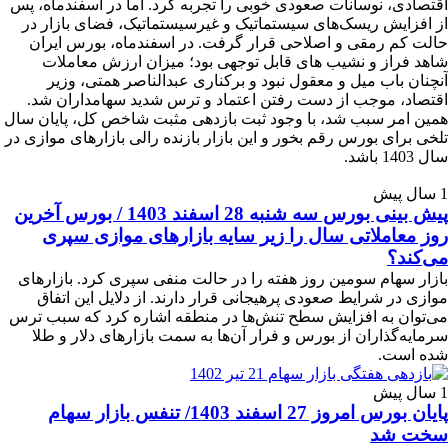
اقتصادی، نوسانات صعودی خوبی را تجربه کرد. اما در اسفندماه، پس
از افزایش ریسک‌های سیستماتیک و غیرسیستماتیک، فضای بازار در
حالت کم رمقی و اصلاحی قرار گرفت. در اسفند‌ماه، بورس ایران
شاهد فراز و نشیب های قابل توجهی بود؛ میزان ارزش معاملات
آنچنان باب میل و معقول نبود و برکناری عبدالناصر همتی‌، وزیر
اقتصاد، موجب از دست رفتن اعتماد و ترس شدید سهامداران شد.
همین امر سبب شد، با وجود ثبت بازدهی مثبت شاخص کل، پایان سال
تلخی برای بورس رقم بخور و این بازار بازنده رالی بازارهای موازی در
سال 1403 باشد.
1 سال پیش
پیش بینی بورس سه‌ شنبه 28 اسفند 1403 / بورس آخرین
روز معاملاتی سال را زیر سایه بازارهای موازی سپری
می‌‎کند؟
بازار سهام سومین روز هفته را در حالت منفی سپری کرد. بازارهای
موازی در شرایط صعودی پرهیجانی قرار دارند. از دلایل این اتفاق
می‌توان به افزایش سطح تنش‌ها در منطقه اشاره کرد که سبب ترس
سرمایه‌گذاران از بورس و فرار آن‌ها به سمت بازارهای دلار و طلا
شده است.
1 سال پیش
پایان بورس امروز 27 اسفند 1403/ تنفس بازار سهام
سخت شد