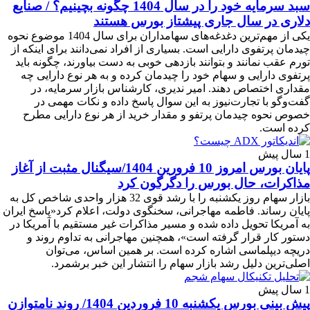
سبد سرمایه خود را در سال 1404 چگونه بچینیم؟ / صنایع
دلاری در سال جاری پیشتاز بورس هستند
یکی از مهم‌ترین دغدغه‌های سهامداران برای سال 1404 موضوع نحوه
چیدمان پرتفوی دارایی است. بسیاری از افراد نمی‌دانند برای اینکه از
تورم عقب نمانند و بتوانند بازدهی خوبی به دست بیاورند، چگونه باید
پرتفوی دارایی و سهام خود را چیدمان کرده و به هر نوع دارایی چه
مقداری اختصاص دهند. امیر ندیری، کارشناس بازار سرمایه، در
گفت‌وگو با تجارت‌نیوز به این سوال پاسخ داده و نکات مهمی در
خصوص نحوه چیدمان پرتفو و مقدار خرید از هر نوع دارایی مطرح
کرده است.
1 سال پیش
پایان بورس امروز 10 فرورین 1404/سیگنال مثبت از آغاز
مذاکرات، حال بورس را دگرگون کرد
بازار سهام روز یکشنبه را با رشد قوی 32 هزار واحدی شاخص کل به
پایان رساند. فاطمه مهاجرانی، سخنگوی دولت، اعلام کرد«پاسخ ایران
به آمریکا تحویل داده شده و مسیر مذاکرات غیر مستقیم با آمریکا در
دستور کار قرار گرفته است»، همچنین مهاجرانی به تداوم روند و
دریچه دیپلماسی اشاره کرده است. بر همین اساس، می‌توان
اصلی‌ترین دلیل رشد بازار سهام را انتشار این خبر برشمرد.
1 سال پیش
پیش بینی بورس یکشنبه 10 فروردین 1404/ روند نامتوازن