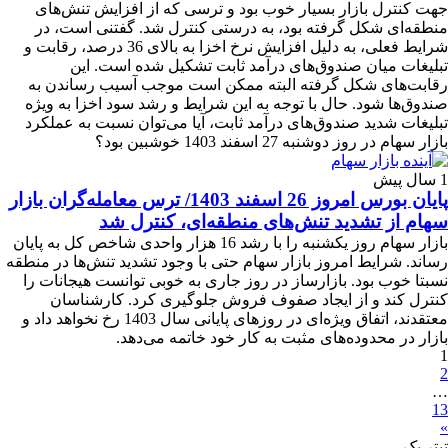
جهت کنترل بازار بسیار خوب بود و ترسی که از افزایش تنش‌های
منطقه‌ای شکل گرفته بود، به درستی کنترل شد. گفتنی است، در
شرایط فعلی، به دلیل افزایش نرخ اخزا به بالای 36 درصد، رقابت و
تبلیغات میان صندوق‌های درآمد ثابت تشکیل شده است. این
رقابت‌های شکل گرفته البته ممکن است موجب آسیب رساندن به
صندوق‌ها شود. حال با توجه به این شرایط و رشد سود اخزا به ویژه
تبلیغات شدید صندوق‌های درآمد ثابت، آیا می‌توان نسبت به عملکرد
بازار سهام در روز دوشنبه 27 اسفند 1403 خوشبین بود؟
1 سال پیش
پایان بورس امروز 26 اسفند 1403/ ترس معامله‌گران بازار
سهام از تشدید تنش‌های منطقه‌ای، کنترل شد
بازار سهام روز یکشنبه را با رشد 16 هزار واحدی شاخص کل به پایان
رساند. شرایط امروز بازار سهام حتی با وجود تشدید تنش‌ها در منطقه
نسبتا خوب بود. بازارساز در روز جاری به خوبی توانست هیجانات را
کنترل کند و از ایجاد صفوف فروش جلوگیری کرد. کارشناسان
معتقدند، اتفاق ویژه‌ای در روزهای پایانی سال 1403 رخ نخواهد داد و
بازار در محدوده‌های مثبت به کار خود خاتمه می‌دهد.
1
2
…
13
»
تیترِ یک