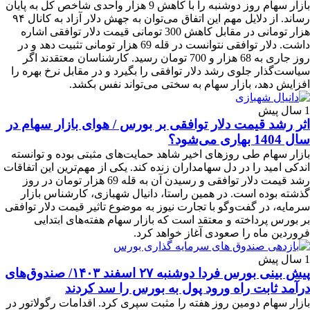
بازار سهام روز دوشنبه را با کاهش 9 هزار واحدی شاخص کل به پایان
رساند. از دلایل مهم این اتفاق می‌توان به جهش دلار آزاد به کانال ۹۴
هزار تومانی در مقابل کاهش 300 تومانی قیمت دلار توافقی اشاره
داشت. دلار توافقی نتوانست در قله 69 هزار تومانی تثبیت دهد و در
روز جاری به 68 هزار و 700 تومان رسید. کارشناسان معتقدند اگر
سیاست‌گذار جلوی رشد دلار توافقی را بگیرد و در مقابل نرخ بهره را
افزایش دهد، بازار سهام به سختی می‌تواند نفس بکشد.
1 سال پیش
اثر رشد قیمت دلار توافقی بر بورس / هوای بازار سهام در
سال 1404 بهاری می‌شود؟
بازار سهام طی روزهای اخیر شاهد حمایت‌های مثبتی بوده و توانسته
اندکی امید را در دل سهامداران زنده کند. یکی از مهم‌ترین این اتفاقات
رشد قیمت دلار توافقی و رسیدن آن به قله 69 هزار تومان در روز
گذشته بوده است. در همین راستا، دانیال شهبازی، کارشناس بازار
سرمایه، در گفت‌وگو با تجارت نیوز به موضوع تاثیر قیمت دلار توافقی
بر بورس پرداخته و معتقد است که بازار سهام هفته‌های ابتدایی
فروردین ماه را صعودی آغاز خواهد کرد.
1 سال پیش
پیش بینی بورس فردا دوشنبه ۲۷ اسفند ۱۴۰۳/ صندوق‌های
درآمد ثابت راه ورود پول به بورس را سد کردند
بازار سهام دومین روز هفته را مثبت سپری کرد. اقدامات رگولاتور در