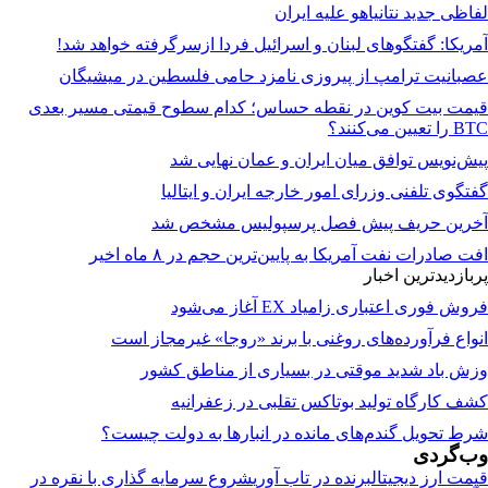
لفاظی جدید نتانیاهو علیه ایران
آمریکا: گفتگوهای لبنان و اسرائیل فردا ازسرگرفته خواهد شد!
عصبانیت ترامپ از پیروزی نامزد حامی فلسطین در میشیگان
قیمت بیت کوین در نقطه حساس؛ کدام سطوح قیمتی مسیر بعدی
BTC را تعیین می‌کنند؟
پیش‌نویس توافق میان ایران و عمان نهایی شد
گفتگوی تلفنی وزرای امور خارجه ایران و ایتالیا
آخرین حریف پیش فصل پرسپولیس مشخص شد
افت صادرات نفت آمریکا به پایین‌ترین حجم در ۸ ماه اخیر
پربازدیدترین اخبار
فروش فوری اعتباری زامیاد EX آغاز می‌شود
انواع فرآورده‌های روغنی با برند «روجا» غیرمجاز است
وزش باد شدید موقتی در بسیاری از مناطق کشور
کشف کارگاه تولید بوتاکس تقلبی در زعفرانیه
شرط تحویل گندم‌های مانده در انبار‌ها به دولت چیست؟
وب‌گردی
قیمت ارز دیجیتال
برنده در تاب آوری
شروع سرمایه گذاری با نقره در