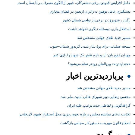
عامل افزایش قبوض برخی مشترکان، عبور از الگوی مصرف در تابستان است
دستگیری عامل توهین به زائران اربعین در فضای مجازی
رگبار رعدوبرق در برخی از نواحی شمال کشور
استقلال بازی دوستانه دیگری نخواهد داشت
مسیر جدید طلای جهانی مشخص شد
نسخه عملیاتی برای پول‌ساز شدن کریدور شمال–جنوب
مهران غفوریان: آرزو دارم نقش یک شهید را بازی کنم
حجم اینترنت بین‌الملل زودتر تمام می‌شود؟
پربازدیدترین اخبار
مسیر جدید طلای جهانی مشخص شد
محسن رضایی دبیر شورای عالی امنیت ملی شد
گزافه‌گویی و لفاظی جدید ترامپ علیه ایران
تکذیب ادعای نماینده مجلس درباره نحوه ردزنی محل استقرار شهید لاریجانی
اصلاح قانون مهریه به دستورکار مجلس بازگشت