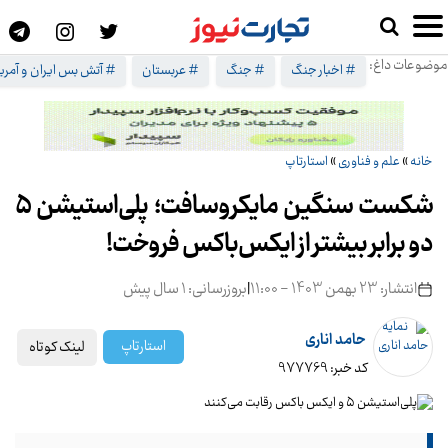
موضوعات داغ:
# اخبار جنگ
# جنگ
# عربستان
# آتش بس ایران و آمریک
خانه
»
علم و فناوری
»
استارتاپ
شکست سنگین مایکروسافت؛ پلی‌استیشن ۵
دو برابر بیشتر از ایکس‌باکس فروخت!
انتشار: 23 بهمن 1403 - 11:00
|
بروزرسانی: 1 سال پیش
حامد اناری
لینک کوتاه
استارتاپ
کد خبر: 977769