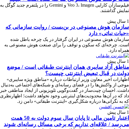
فیلم‌سازان کارایی Veo 3، Imagen و Gemini را در پلتفرم جدید گوگل به
نمایش گذاشتند.
1 سال پیش
سازمان هوش مصنوعی در بن‌بست / روایت سازمانی که
«حیات نباتی» دارد
سازمان هوش مصنوعی در ایران گرفتار در یک چرخه باطل شده
است. چرخه‌ای که سکون و توقف را برای صنعت هوش مصنوعی به
همراه دارد.
1 سال پیش
مناطق آزاد سایبری همان اینترنت طبقاتی است / موضع
دولت در قبال تبعیض اینترنتی چیست؟
اظهارات اخیر معاون وزیر ارتباطات درباره «مناطق ویژه سایبری»
موجی از واکنش‌ها را در فضای رسانه‌ای و شبکه‌های اجتماعی به‌دنبال
داشت. احسان چیت‌ساز در گفت‌وگویی تلویزیونی از ایجاد مناطقی خبر
داد که در آن‌ها محدودیت‌های اینترنتی وجود نخواهد داشت؛ اظهارنظری
که به نگرانی‌ها درباره شکل‌گیری «اینترنت طبقاتی» دامن زد.
1 سال پیش
اعتبار تامین مالی تا پایان سال سوم دولت به 50 همت
می‌رسد / علاقه‌ای نداریم که برخی مسائل رسانه‌ای شوند