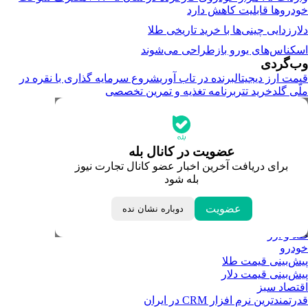
خودرو‌ها قابلیت کاهش دارد
دلارزدایی چینی‌ها با خرید تاریخی طلا
اسکناس‌های یورو بازطراحی می‌شوند
وب‌گردی
قیمت ارز دیجیتال
برنده در تاب آوری
شروع سرمایه گذاری با نقره در
ملّی گلد
خرید تتر
برنامه تغذیه و تمرین تخصصی
جدیدترین قیمت‌ها
قیمت طلا
قیمت دلار
قیمت سکه امامی
عضویت در کانال بله
قیمت یورو
برای دریافت آخرین اخبار عضو کانال تجارت نیوز
قیمت درهم امارات
بله شود
ابزار تبدیل نرخ ارز
خبرهای مهم
لحظه تحویل سال
عضویت
دوباره نشان نده
داغ‌ترین‌های اقتصادی
طلا و ارز
خودرو
پیش‌بینی قیمت طلا
پیش‌بینی قیمت دلار
اقتصاد سبز
قدرتمندترین نرم‌ افزار CRM در ایران