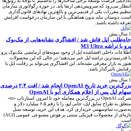
به‌دلایلی فرصت توسعه برخی ساختارها را نداشتیم. با توجه به رونق‌ها
انتظار می‌رود که سرویس‌دهی ارتقا یابد. در حوزه رگولاتوری سازمان
تنظیم مقررات یکی از قدیمی‌ترین و بالغ‌ترین نهادهای قانون‌گذاری
است. دوستان نباید بدون هماهنگی با این سازمان درخواست افزایش
تعرفه داشته باشند.
1 سال پیش
جاه‌طلبی اپل فاش شد / افشاگری نشانه‌هایی از مک‌بوک
پرو با تراشه M3 Ultra
اطلاعات داخلی افشاشده اپل از وجود نمونه‌های آزمایشی مک‌بوک پرو
با قدرتمندترین تراشه اپل خبر می‌دهند؛ در حالی که این محصولات
هنوز به بازار معرفی نشده‌اند. این افشاگری می‌تواند بر رقابت اپل با
رقبایش تاثیرگذار باشد.
1 سال پیش
بزرگ‌ترین خرید تاریخ OpenAI انجام شد / افت ۲.۴ درصدی
سهام اپل پس از اعلام همکاری آیو با OpenAI
شرکت OpenAI در بزرگ‌ترین معامله خود تا امروز، استارتاپ «io»
متعلق به طراح سابق اپل، جانی آیو، را با رقم ۶.۵ میلیارد دلار و
به‌صورت تمام‌سهمی خریداری کرد. هدف این خرید، توسعه نسل
تازه‌ای از محصولات فیزیکی مبتنی بر هوش مصنوعی عمومی (AGI)
است.