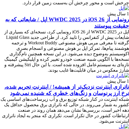
چرخش است و محور چرخش آن به‌سمت زمین قرار دارد.
1 سال پیش
رونمایی از iOS 26 در WWDC 2025 اپل / شایعاتی که به
حقیقت پیوستند
اپل در WWDC 2025 از iOS 26 رونمایی کرد، نسخه‌ای که بسیاری از
شایعات پیش از کنفرانس را تایید کرد. از طراحی جدید Liquid Glass
گرفته تا معرفی مربی هوش مصنوعی Workout Buddy و ترجمه
هوشمند پیام‌ها، تمرکز اپل بر هوش مصنوعی و انسجام بصری
اکوسیستم به‌وضوح دیده می‌شود. در این نسخه همچنین نام‌گذاری
نسخه‌ها با الگویی شبیه صنعت خودرو تغییر کرده و اپلیکیشن گیمینگ
تازه‌ای به سیستم‌عامل افزوده شده است. با این حال Siri پیشرفته و
شارژ معکوس در میان قابلیت‌ها غایب بودند.
1 سال پیش
ناترازی اینترنت نزدیک‌تر از همیشه! / اینترنتِ تحریم شده،
نرخ ارز پرنوسان و زنگ‌‌های خطری که شنیده نمی‌شود
شبکه اینترنت در کنار شبکه توزیع برق و آب زیرساخت‌های اساسی یک
کشور به شمار می‌روند. در حالی که ناترازی برق محصول حداقل یک
دهه اخیر است، بررسی‌ها نشان می‌دهد همان روند در صنعت
ارتباطات کشور در حال تکرار است. تکراری که منجر به ایجاد ناترازی
اینترنت می‌شود.