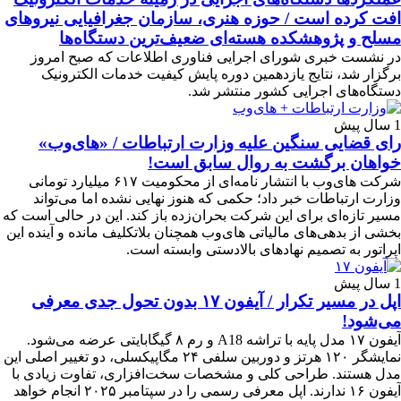
افت کرده‌ است / حوزه هنری، سازمان جغرافیایی نیروهای
مسلح و پژوهشکده هسته‌ای ضعیف‌ترین دستگاه‌ها
در نشست خبری شورای اجرایی فناوری اطلاعات که صبح امروز
برگزار شد، نتایج یازدهمین دوره پایش کیفیت خدمات الکترونیک
دستگاه‌های اجرایی کشور منتشر شد.
1 سال پیش
رای قضایی سنگین علیه وزارت ارتباطات / «های‌وب»
خواهان برگشت به روال سابق است!
شرکت های‌وب با انتشار نامه‌ای از محکومیت ۶۱۷ میلیارد تومانی
وزارت ارتباطات خبر داد؛ حکمی که هنوز نهایی نشده اما می‌تواند
مسیر تازه‌ای برای این شرکت بحران‌زده باز کند. این در حالی‌ است که
بخشی از بدهی‌های مالیاتی های‌وب همچنان بلاتکلیف مانده و آینده این
اپراتور به تصمیم نهادهای بالادستی وابسته است.
1 سال پیش
اپل در مسیر تکرار / آیفون ۱۷ بدون تحول جدی معرفی
می‌شود!
آیفون ۱۷ مدل پایه با تراشه A18 و رم ۸ گیگابایتی عرضه می‌شود.
نمایشگر ۱۲۰ هرتز و دوربین سلفی ۲۴ مگاپیکسلی، دو تغییر اصلی این
مدل هستند. طراحی کلی و مشخصات سخت‌افزاری، تفاوت زیادی با
آیفون ۱۶ ندارند. اپل معرفی رسمی را در سپتامبر ۲۰۲۵ انجام خواهد