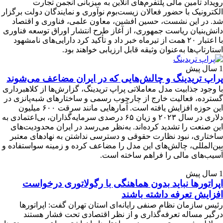
رویداد تامین مالی پلتفرم‌های آنلاین به میزبانی انجمن تجارت
الکترونیک با حضور فعالان زیست‌بوم نوآوری و نمایندگان دولت برگزار
شد. در این نشست، حسین افشین، معاون علمی، فناوری و اقتصاد
دانش‌بنیان ریاست جمهوری، از آغاز طرح انتشار اوراق توسعه فناوری
با اعتبار ۲۰ همت از تیرماه خبر داد و تأکید کرد دارایی‌های نامشهود
استارتاپ‌ها به‌عنوان وثیقه قابل ارزیابی خواهند بود.
1 سال پیش
پراپ تریدینگ و چالش‌هایی که در ایران مضاعف می‌شوند
با وجود جذابیت مدل معاملاتی پراپ تریدینگ، گزارش‌ها از کلاهبرداری
گسترده، فعالیت خارج از چارچوب رسمی و ساختارهای شبه‌پانزی در
این حوزه افزایش یافته است. آمارهایی مانند سرقت ۶۰۰ میلیون
دلاری در سال ۲۰۲۳ و زیان ۶۵ درصدی سرمایه‌گذاران، بی‌اعتمادی به
این صنعت را تشدید کرده‌اند. به‌نظر می‌رسد در ایران محدودیت‌های
ساختاری، نبود نظارت حقوقی و دسترسی نداشتن به نهادهای معتبر
بین‌المللی، چالش‌های این مدل را مضاعف کرده و زمینه سواستفاده و
آسیب‌های مالی را فراهم ساخته است.
1 سال پیش
اپراتورها نباید بدون هماهنگی با رگولاتوری درخواست
افزایش تعرفه داشته باشند
رئیس سازمان نظام صنفی رایانه‌ای استان تهران گفت: اپراتورها
درگیر مساله تعرفه‌گذاری و از نظر اقتصادی تحت فشار هستند