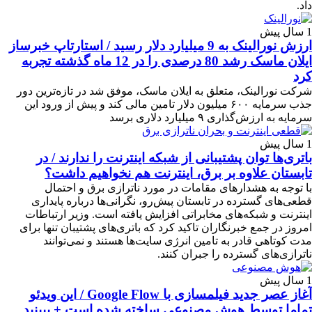
داد.
1 سال پیش
ارزش نورالینک به 9 میلیارد دلار رسید / استارتاپ خبرساز
ایلان ماسک رشد 80 درصدی را در 12 ماه گذشته تجربه
کرد
شرکت نورالینک، متعلق به ایلان ماسک، موفق شد در تازه‌ترین دور
جذب سرمایه ۶۰۰ میلیون دلار تامین مالی کند و پیش از ورود این
سرمایه به ارزش‌گذاری ۹ میلیارد دلاری برسد
1 سال پیش
باتری‌ها توان پشتیبانی از شبکه اینترنت را ندارند / در
تابستان علاوه بر برق، اینترنت هم نخواهیم داشت؟
با توجه به هشدارهای مقامات در مورد ناترازی برق و احتمال
قطعی‌های گسترده در تابستان پیش‌رو، نگرانی‌ها درباره پایداری
اینترنت و شبکه‌های مخابراتی افزایش یافته است. وزیر ارتباطات
امروز در جمع خبرنگاران تاکید کرد که باتری‌های پشتیبان تنها برای
مدت کوتاهی قادر به تامین انرژی سایت‌ها هستند و نمی‌توانند
ناترازی‌های گسترده را جبران کنند.
1 سال پیش
آغاز عصر جدید فیلمسازی با Google Flow / این ویدئو
تماما توسط هوش مصنوعی ساخته شده است + ببینید