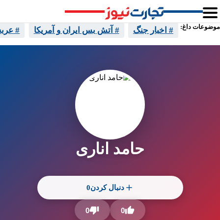
موضوعات داغ:
# اخبار جنگ
# آتش بس ایران و آمریکا
# عرب
حامد اناری
0
دنبال کردن
0
0