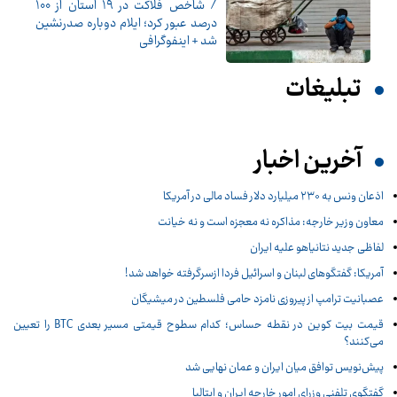
/ شاخص فلاکت در ۱۹ استان از ۱۰۰
درصد عبور کرد؛ ایلام دوباره صدرنشین
شد + اینفوگرافی
تبلیغات
آخرین اخبار
اذعان ونس به ۲۳۰ میلیارد دلار فساد مالی در آمریکا
معاون وزیر خارجه: مذاکره نه معجزه است و نه خیانت
لفاظی جدید نتانیاهو علیه ایران
آمریکا: گفتگوهای لبنان و اسرائیل فردا ازسرگرفته خواهد شد!
عصبانیت ترامپ از پیروزی نامزد حامی فلسطین در میشیگان
قیمت بیت کوین در نقطه حساس؛ کدام سطوح قیمتی مسیر بعدی BTC را تعیین
می‌کنند؟
پیش‌نویس توافق میان ایران و عمان نهایی شد
گفتگوی تلفنی وزرای امور خارجه ایران و ایتالیا