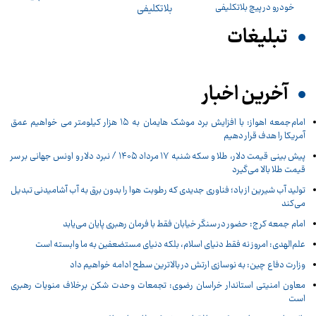
بلاتکلیفی
تبلیغات
آخرین اخبار
امام‌جمعه اهواز: با افزایش برد موشک هایمان به ۱۵ هزار کیلومتر می خواهیم عمق
آمریکا را هدف قرار دهیم
پیش ‌بینی قیمت دلار، طلا و سکه شنبه ۱۷ مرداد ۱۴۰۵ / نبرد دلار و اونس جهانی بر سر
قیمت طلا بالا می‌گیرد
تولید آب شیرین از باد؛ فناوری جدیدی که رطوبت هوا را بدون برق به آب آشامیدنی تبدیل
می‌کند
امام جمعه کرج: حضور در سنگر خیابان فقط با فرمان رهبری پایان می‌یابد
علم‌الهدی: امروز نه فقط دنیای اسلام، بلکه دنیای مستضعفین به ما وابسته است
وزارت دفاع چین: به نوسازی ارتش در بالاترین سطح ادامه خواهیم داد
معاون امنیتی استاندار خراسان رضوی: تجمعات وحدت شکن برخلاف منویات رهبری
است