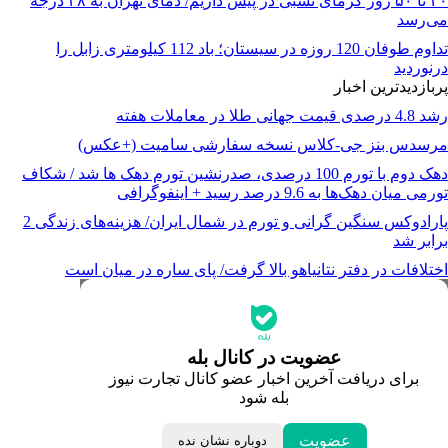
۴۰ تا ۵۰ روز گرمای نسبی در پیش داریم/ دمای تهران به ۳۸ درجه
می‌رسد
تداوم طوفان 120 روزه در سیستان؛ باد 112 کیلومتری ‌زابل را
درنوردید
پربازدیدترین اخبار
رشد 4.8 درصدی قیمت جهانی طلا در معاملات هفته
مرسدس بنز جی-کلاس نسخه سفارشی سامیت (+عکس)
دهک دوم با تورم 100 درصدی، صدرنشین تورم دهک ها شد / شکاف
تورمی میان دهک‌ها به 9.6 درصد رسید + اینفوگرافی
پارادوکس سنگین گرانی و تورم در شمال ایران/ هزینه‌های زندگی 2
برابر ‌شد
اختلافات در دفتر نتانیاهو بالا گرفت/ پای ساره در میان است
جدیدترین قیمت‌ها
قیمت طلا
قیمت دلار
قیمت سکه امامی
عضویت در کانال بله
قیمت یورو
برای دریافت آخرین اخبار عضو کانال تجارت نیوز
قیمت درهم امارات
بله شود
ابزار تبدیل نرخ ارز
خبرهای مهم
لحظه تحویل سال
عضویت
دوباره نشان نده