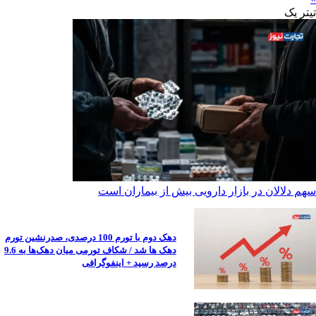
تیترِ یک
سهم دلالان در بازار دارویی بیش از بیماران است
دهک دوم با تورم 100 درصدی، صدرنشین تورم
دهک ها شد / شکاف تورمی میان دهک‌ها به 9.6
درصد رسید + اینفوگرافی