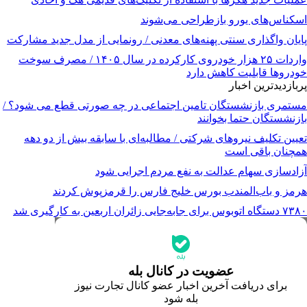
اسکناس‌های یورو بازطراحی می‌شوند
پایان واگذاری‌ سنتی پهنه‌های معدنی / رونمایی از مدل جدید مشارکت
واردات ۲۵ هزار خودروی کارکرده در سال ۱۴۰۵ / مصرف سوخت
خودرو‌ها قابلیت کاهش دارد
پربازدیدترین اخبار
مستمری بازنشستگان تامین اجتماعی در چه صورتی قطع می شود؟ /
بازنشستگان حتما بخوانند
تعیین تکلیف نیروهای شرکتی / مطالبه‌ای با سابقه بیش از دو دهه
همچنان باقی است
آزادسازی سهام عدالت به نفع مردم اجرایی شود
هرمز و باب‌المندب بورس خلیج فارس را قرمزپوش کردند
۷۳۸۰ دستگاه اتوبوس برای جابه‌جایی زائران اربعین به‌ کارگیری شد
جدیدترین قیمت‌ها
قیمت طلا
قیمت دلار
قیمت سکه امامی
عضویت در کانال بله
قیمت یورو
برای دریافت آخرین اخبار عضو کانال تجارت نیوز
قیمت درهم امارات
بله شود
ابزار تبدیل نرخ ارز