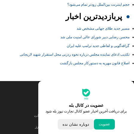
حجم اینترنت بین‌الملل زودتر تمام می‌شود؟
پربازدیدترین اخبار
مسیر جدید طلای جهانی مشخص شد
محسن رضایی دبیر شورای عالی امنیت ملی شد
گزافه‌گویی و لفاظی جدید ترامپ علیه ایران
تکذیب ادعای نماینده مجلس درباره نحوه ردزنی محل استقرار شهید لاریجانی
اصلاح قانون مهریه به دستورکار مجلس بازگشت
جدیدترین قیمت‌ها
قیمت طلا
قیمت یورو
عضویت در کانال بله
برای دریافت آخرین اخبار عضو کانال تجارت نیوز بله شود
قیمت دلار
قیمت درهم امارات
عضویت
دوباره نشان نده
قیمت سکه امامی
ابزار تبدیل نرخ ارز