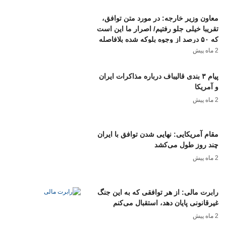
معاون وزیر خارجه: در مورد متن توافق،
تقریبا خیلی جلو رفتیم/ اصرار ما این است
که ۵۰ درصد از وجوه بلوکه شده بلافاصله
با امضای یادداشت تفاهم، در اختیار ایران
2 ماه پیش
قرار گیرد؛ مابقی آن هم بعد از طی یک یا
دو ماه/ رفع تحریم‌ها و مباحث مرتبط با
پیام ۳ بندی قالیباف درباره مذاکرات ایران
هسته‌ای در مرحله دوم مذاکرات قرار
و آمریکا
دارند
2 ماه پیش
مقام آمریکایی: نهایی شدن توافق با ایران
چند روز طول می‌کشد
2 ماه پیش
رابرت مالی: از هر توافقی که به این جنگ
غیرقانونی پایان دهد، استقبال می‌کنم
2 ماه پیش