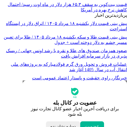
قیمت بیت‌کوین به سقف ۶۵.۳ هزار دلار در ماه اوت رسید/ احتمال
کاهش نرخ بهره در آمریکا
پربازدیدترین اخبار
پیش ‌بینی قیمت دلار یکشنبه ۱۸ مرداد ۱۴۰۵ / اتراق دلار در ایستگاه
استراحت
پیش‌ بینی قیمت طلا و سکه یکشنبه ۱۸ مرداد ۱۴۰۵ / طلا برای تعیین
مسیر چشم به دلار دوخته است + جدول
صعود همزمان صندوق های طلا و نقره با رشد اونس جهانی / ریسک
پذیری در بازار سرمایه افزایش یافت
عملیات فروش و تحویل ورق گرم فولادمبارکه به پروژه‌های ملی
انتقال آب در سال 1405 آغاز شد
خبرنگار، راوی حقیقت و پاسدار اعتماد عمومی است
جدیدترین قیمت‌ها
قیمت طلا
قیمت دلار
قیمت سکه امامی
عضویت در کانال بله
قیمت یورو
برای دریافت آخرین اخبار عضو کانال تجارت نیوز
قیمت درهم امارات
بله شود
ابزار تبدیل نرخ ارز
خبرهای مهم
لحظه تحویل سال
عضویت
دوباره نشان نده