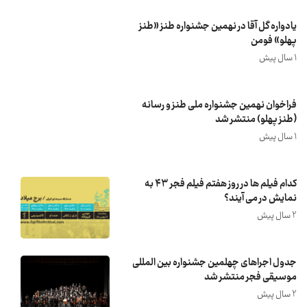
یادواره گل آقا در نهمین جشنواره طنز «طنز
پهلو» فومن
1 سال پیش
فراخوان نهمین جشنواره ملی طنز و رسانه
(طنز پهلو) منتشر شد
1 سال پیش
کدام فیلم ها در روز هفتم فیلم فجر ۴۳ به
نمایش در می آیند؟
2 سال پیش
جدول اجراهای چهلمین جشنواره بین المللی
موسیقی فجر منتشر شد
2 سال پیش