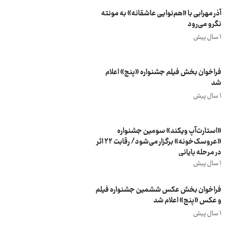
آذر مهرابی با «هم‌نوایی عاشقانه» به مونته
نگرو می‌رود
1 سال پیش
فراخوان بخش فیلم جشنواره «پنج» اعلام
شد
1 سال پیش
«استارت‌آپ ویکند» سومین جشنواره
«عروسک‌خونه» برگزار می‌شود/ رقابت ۲۲ اثر
در مرحله پایانی
1 سال پیش
فراخوان بخش عکس ششمین جشنواره فیلم
و عکس «پنج» اعلام شد
1 سال پیش