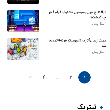
در افتتاح چهل وسومین جشنواره فیلم فجر
چه گذشت؟
2 سال پیش
مهلت ارسال آثار به «عروسک خونه» تمدید
شد
2 سال پیش
»
4
…
2
1
تیترِ یک