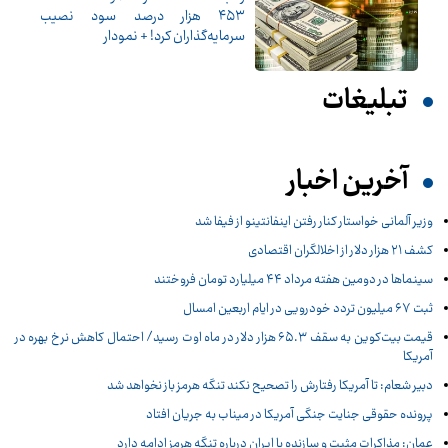
۴۵۳ هزار درصد سود نصیب
سرمایه‌گذاران کرد! + نمودار
تبلیغات
آخرین اخبار
وزیر آلمانی خواستار کنار رفتن اینفانتینو از فیفا شد
کشف ۲۱ هزار دلار از اخلالگران اقتصادی
سینماها در دومین هفته‌ مرداد ۴۴ میلیارد تومان فروختند
ثبت ۶۷ میلیون تردد خودرویی در ایام اربعین امسال
قیمت بیت‌کوین به سقف ۶۵.۳ هزار دلار در ماه اوت رسید/ احتمال کاهش نرخ بهره در
آمریکا
دبیر شعام: تا آمریکا رفتارش را تصحیح نکند تنگه هرمز باز نخواهد شد
پرونده حقوقی جنایت جنگی آمریکا در میناب به جریان افتاد
عمان: مذاکرات مثبت و سازنده با ایران درباره تنگه هرمز ادامه دارد