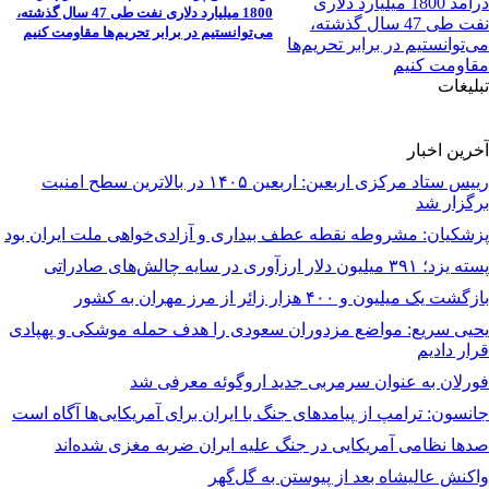
1800 میلیارد دلاری نفت طی 47 سال گذشته،
می‌توانستیم در برابر تحریم‌ها مقاومت کنیم
تبلیغات
آخرین اخبار
رییس ستاد مرکزی اربعین: اربعین ۱۴۰۵ در بالاترین سطح امنیت
برگزار شد
پزشکیان: مشروطه نقطه عطف بیداری و آزادی‌خواهی ملت ایران بود
پسته یزد؛ ۳۹۱ میلیون دلار ارزآوری در سایه چالش‌های صادراتی
بازگشت یک میلیون و ۴۰۰ هزار زائر از مرز مهران به کشور
یحیی سریع: مواضع مزدوران سعودی را هدف حمله موشکی و پهپادی
قرار دادیم
فورلان به عنوان سرمربی جدید اروگوئه معرفی شد
جانسون: ترامپ از پیامدهای جنگ با ایران برای آمریکایی‌ها آگاه است
صدها نظامی آمریکایی در جنگ علیه ایران ضربه مغزی شده‌اند
واکنش عالیشاه بعد از پیوستن به گل‌گهر