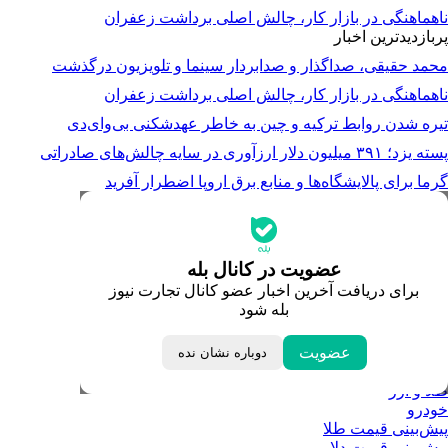
ناهماهنگی در بازار کار، چالش اصلی برداشت زعفران
پربازدیدترین اخبار
محمد حقیقی، صداگذار و صدابردار سینما و تلویزیون درگذشت
ناهماهنگی در بازار کار، چالش اصلی برداشت زعفران
تیره شدن روابط ترکیه و چین به خاطر عهدشکنی بی‌وای‌دی
پسته یزد؛ ۳۹۱ میلیون دلار ارزآوری در سایه چالش‌های صادراتی
گرما برای پالایشگاه‌ها و منابع برق اروپا اضطرار آفرید
جدیدترین قیمت‌ها
قیمت طلا
قیمت دلار
قیمت سکه امامی
عضویت در کانال بله
قیمت یورو
برای دریافت آخرین اخبار عضو کانال تجارت نیوز
قیمت درهم امارات
بله شود
ابزار تبدیل نرخ ارز
خبرهای مهم
لحظه تحویل سال
عضویت
دوباره نشان نده
داغ‌ترین‌های اقتصادی
طلا و ارز
خودرو
پیش‌بینی قیمت طلا
پیش‌بینی قیمت دلار