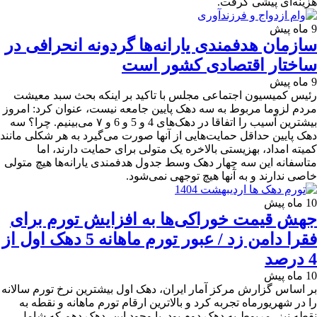
هزینه‌ای پیشی گرفت.
9 ماه پیش
سازمان هدفمندی یارانه‌ها گردونه انحرافی در
ساختار اقتصادی کشور است
9 ماه پیش
رئیس کمیسیون اجتماعی مجلس با تاکید بر اینکه بحث سبد معیشت
مردم لزوما مربوط به سه دهک پایین جامعه نیست، عنوان کرد: امروز
بیشترین آسیب را اتفاقا در دهک‌های 4 و 5 و 6 و ۷ می‌بینیم. چرا؟ سه
دهک پایین حداقل حمایت‌هایی از آنها صورت می‌گیرد به هر شکلی مانند
کمیته امداد، بهزیستی بالاخره یک متولی برای حمایت دارند، اما
متاسفانه این سه چهار دهک وسط جدول هدفمندی یارانه‌ها هیچ متولی
خاصی ندارند و به آنها هیچ توجهی نمی‌شود.
10 ماه پیش
جهش قیمت خوراکی‌ها به افزایش تورم برای
فقرا دامن زد / عبور تورم ماهانه 5 دهک اول از
4 درصد
10 ماه پیش
بر اساس گزارش مرکز آمار ایران، دهک اول بیشترین نرخ تورم سالانه
را در شهریورماه تجربه کرد و بالاترین ارقام تورم ماهانه و نقطه به
نقطه نیز، مربوط به دهک دوم بود. با وجود این، دهک دهم که شامل