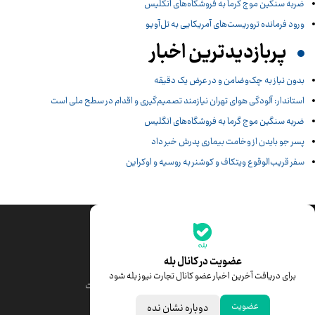
ضربه سنگین موج گرما به فروشگاه‌های انگلیس
ورود فرمانده تروریست‌های آمریکایی به تل‌آویو
پربازدیدترین اخبار
بدون نیاز به چک‌وضامن و در عرض یک دقیقه
استاندار: آلودگی هوای تهران نیازمند تصمیم‌گیری و اقدام در سطح ملی است
ضربه سنگین موج گرما به فروشگاه‌های انگلیس
پسر جو بایدن از وخامت بیماری پدرش خبر داد
سفر قریب‌الوقوع ویتکاف و کوشنر به روسیه و اوکراین
جدیدترین قیمت‌ها
قیمت طلا
قیمت یورو
عضویت در کانال بله
برای دریافت آخرین اخبار عضو کانال تجارت نیوز بله شود
قیمت دلار
قیمت درهم امارات
عضویت
دوباره نشان نده
قیمت سکه امامی
ابزار تبدیل نرخ ارز