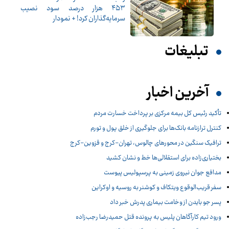
۴۵۳ هزار درصد سود نصیب
سرمایه‌گذاران کرد! + نمودار
تبلیغات
آخرین اخبار
تأکید رئیس کل بیمه مرکزی بر پرداخت خسارت مردم
کنترل ترازنامه بانک‌ها برای جلوگیری از خلق پول و تورم
ترافیک سنگین در محورهای چالوس، تهران-کرج و قزوین-کرج
بختیاری‌زاده برای استقلالی‌ها خط و نشان کشید
مدافع جوان نیروی زمینی به پرسپولیس پیوست
سفر قریب‌الوقوع ویتکاف و کوشنر به روسیه و اوکراین
پسر جو بایدن از وخامت بیماری پدرش خبر داد
ورود تیم کارآگاهان پلیس به پرونده قتل حمیدرضا رجب‌زاده