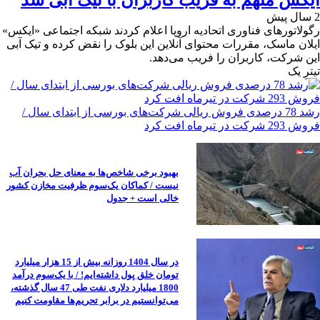
2 سال پیش
رگولاتورهای فناوری اتحادیه اروپا اعلام کردند شبکه اجتماعی «ایکس»
ایلان ماسک، مقررات محتوای آنلاین این بلوک را نقض کرده و تیک آبی
این شرکت، کاربران را فریب می‌دهد.
تیترِ یک
رشد 78 درصدی فروش ریالی شرکت‌های بورسی از ابتدای سال /
فروش 293 شرکت در تیرماه افت کرد
بهبود برخی شاخص‌ها به معنای حل بحران آب
نیست / کماکان یک‌سوم ظرفیت مخازن کشور
خالی است + جدول
در سال 1404 روزانه بیش از 15 هزار میلیارد
تومان خلق پول داشته‌ایم! / با یک‌سوم درآمد
1800 میلیارد دلاری نفت طی 47 سال گذشته،
می‌توانستیم در برابر تحریم‌ها مقاومت کنیم