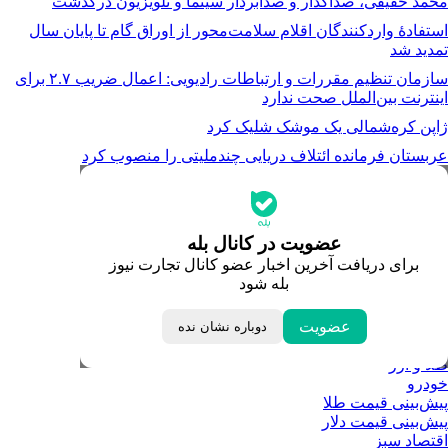
محمد حقیقی، صداگذار و صدابردار سینما و تلویزیون درگذشت
استفادۀ واردکنندگان اقلام سلامت‌محور از اوراق گام تا پایان سال
تمدید شد
سازمان تنظیم مقررات و ارتباطات رادیویی: اعمال ضریب ۲.۷ برای
اینترنت بین‌الملل صحت ندارد
ژاپن کره‌شمالی یک موشک شلیک کرد
عربستان فرمانده ائتلاف دریایی چندملیتی را منصوب کرد
جدیدترین قیمت‌ها
قیمت طلا
قیمت دلار
قیمت سکه امامی
عضویت در کانال بله
قیمت یورو
برای دریافت آخرین اخبار عضو کانال تجارت نیوز
قیمت درهم امارات
بله شود
ابزار تبدیل نرخ ارز
خبرهای مهم
لحظه تحویل سال
عضویت
دوباره نشان نده
داغ‌ترین‌های اقتصادی
طلا و ارز
خودرو
پیش‌بینی قیمت طلا
پیش‌بینی قیمت دلار
اقتصاد سبز