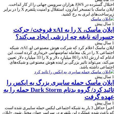
اختلال گسترده در AWS هزاران سرویس جهانی را از کار انداخت.
ایلان ماسک با تمسخر آمازون، استقلال و امنیت پلتفرم X را در برابر
زیرساخت‌های ابری به رخ کشید.
1 سال پیش
ایلان ماسک، X را به xAI فروخت/ حرکت
جسورانه نابغه چه ارزشی ایجاد می‌کند؟
1 سال پیش
ایلان ماسک اعلام کرد که شرکت هوش مصنوعی او، xAI، شبکه
اجتماعی X را در یک معامله تمام‌سهامی خریداری کرده است. این
ادغام که ارزش xAI را 80 میلیارد دلار و X را 33 میلیارد دلار تعیین
می‌کند، می‌تواند تاثیر بزرگی بر آینده هوش مصنوعی و شبکه‌های
اجتماعی داشته باشد.
1 سال پیش
ایلان ماسک حمله سایبری بزرگ به ایکس را
تائید کرد/ گروه بدنام Dark Storm حمله را به
عهده گرفت
1 سال پیش
اخیراً حداقل 3 بار به شبکه اجتماعی ایکس حمله سایبری شده است
که باعث شده عملکرد این پلتفرم در سراسر جهان مختل شود. «ایلان