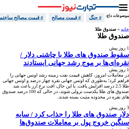
موضوعات داغ:
# جنگ
# قیمت مصالح
# قیمت مصالح ساختما
خانه
»
صندوق طلا
صندوق طلا
1 روز پیش
سقوط صندوق های طلا با چاشنی دلار /
نقره‌ای‌ها بر موج رشد جهانی ایستادند
1 روز پیش
در معاملات امروز، کاهش قیمت نفت زمینه رشد اونس جهانی را
فراهم کرد؛ به‌طوری که اونس جهانی نقره چهار درصد و اونس جهانی
طلا 2.5 درصد افزایش یافت. با این حال، افت نرخ ارز باعث شد
صندوق های طلا یکدست نزولی شوند، در حالی که 100 درصد صندوق
‌های نقره در محدوده مثبت بسته شدند.
3 روز پیش
دلار صندوق های طلا را جذاب کرد / سایه
سنگین خروج پول بر معاملات صندوق‌ها