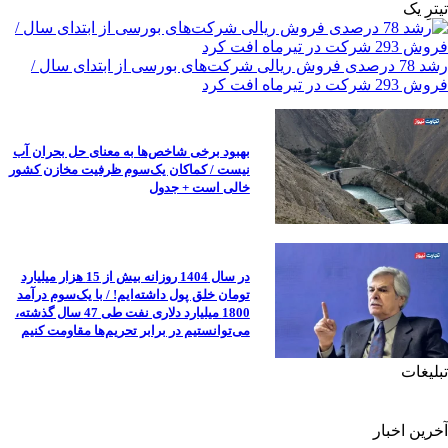
تیترِ یک
رشد 78 درصدی فروش ریالی شرکت‌های بورسی از ابتدای سال /
فروش 293 شرکت در تیرماه افت کرد
بهبود برخی شاخص‌ها به معنای حل بحران آب
نیست / کماکان یک‌سوم ظرفیت مخازن کشور
خالی است + جدول
در سال 1404 روزانه بیش از 15 هزار میلیارد
تومان خلق پول داشته‌ایم! / با یک‌سوم درآمد
1800 میلیارد دلاری نفت طی 47 سال گذشته،
می‌توانستیم در برابر تحریم‌ها مقاومت کنیم
تبلیغات
آخرین اخبار