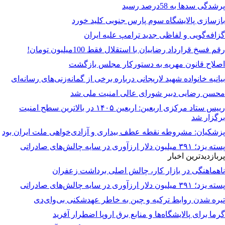
پرشدگی سدها به 58درصد رسید
بازسازی پالایشگاه سوم پارس جنوبی کلید خورد
گزافه‌گویی و لفاظی جدید ترامپ علیه ایران
رقم فسخ قرارداد رضاییان با استقلال فقط 100میلیون تومان!
اصلاح قانون مهریه به دستورکار مجلس بازگشت
بیانیه خانواده شهید لاریجانی درباره برخی از گمانه‌زنی‌های رسانه‌ای
محسن رضایی دبیر شورای عالی امنیت ملی شد
رییس ستاد مرکزی اربعین: اربعین ۱۴۰۵ در بالاترین سطح امنیت
برگزار شد
پزشکیان: مشروطه نقطه عطف بیداری و آزادی‌خواهی ملت ایران بود
پسته یزد؛ ۳۹۱ میلیون دلار ارزآوری در سایه چالش‌های صادراتی
پربازدیدترین اخبار
ناهماهنگی در بازار کار، چالش اصلی برداشت زعفران
پسته یزد؛ ۳۹۱ میلیون دلار ارزآوری در سایه چالش‌های صادراتی
تیره شدن روابط ترکیه و چین به خاطر عهدشکنی بی‌وای‌دی
گرما برای پالایشگاه‌ها و منابع برق اروپا اضطرار آفرید