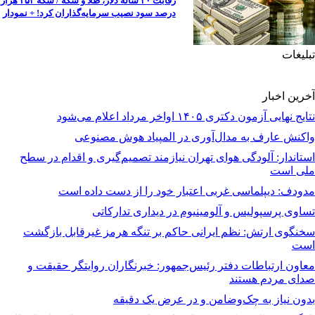
رقابت ۳۰ ساله دلار، طلا و سکه / سکه ۴۵۳ هزار
درصد سود نصیب سرمایه‌گذاران کرد! + نمودار
تبلیغات
آخرین اخبار
نتایج نهایی آزمون دکتری ۱۴۰۵ اواخر مرداد اعلام می‌شود
واکنش عارف به مدال‌آوری در المپیاد هوش مصنوعی
استاندار: آلودگی هوای تهران نیازمند تصمیم‌گیری و اقدام در سطح
ملی است
مدودف: دیپلماسی غربی اعتبار خود را از دست داده است
تساوی پرسپولیس و آلومینیوم در دیداری تدارکاتی
سخنگوی ارتش: نظم ایرانی حاکم بر تنگه هرمز غیرقابل بازگشت
است
معاون ارتباطات دفتر رئیس‌جمهور: خبرنگاران روایتگر حقیقت و
صدای مردم هستند
بدون نیاز به چک‌وضامن و در عرض یک دقیقه