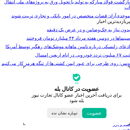
بازگشت فولاد مبارکه به تولید با تحویل ورق به پروژه‌های ملی انتقال
آب
موحدی‌آزاد: قضات متخصص در امور بانکی و تجاری تربیت شوند
پربازدیدترین اخبار
بدون نیاز به چک‌وضامن و در عرض یک دقیقه
سینماها در دومین هفته‌ مرداد ۴۴ میلیارد تومان فروختند
ادعای زلنسکی درباره تامین ماهانه موشک‌های رهگیر توسط آمریکا
ثبت ۶۷ میلیون تردد خودرویی در ایام اربعین امسال
ونس: روی طرحی برای عبور ایمن کشتی‌ها از تنگه هرمز کار می‌کنیم
جدیدترین قیمت‌ها
قیمت طلا
قیمت دلار
قیمت سکه امامی
عضویت در کانال بله
قیمت یورو
برای دریافت آخرین اخبار عضو کانال تجارت نیوز
قیمت درهم امارات
بله شود
ابزار تبدیل نرخ ارز
خبرهای مهم
لحظه تحویل سال
عضویت
دوباره نشان نده
داغ‌ترین‌های اقتصادی
طلا و ارز
خودرو